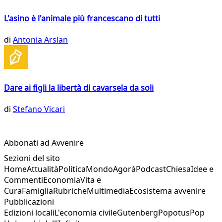
L'asino è l'animale più francescano di tutti
di
Antonia Arslan
Dare ai figli la libertà di cavarsela da soli
di
Stefano Vicari
Abbonati ad Avvenire
Sezioni del sito
Home
Attualità
Politica
Mondo
Agorà
Podcast
Chiesa
Idee e
Commenti
Economia
Vita e
Cura
Famiglia
Rubriche
Multimedia
Ecosistema avvenire
Pubblicazioni
Edizioni locali
L'economia civile
Gutenberg
Popotus
Pop