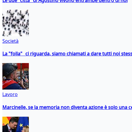
Le due "città" di Agostino vivono entrambe dentro di noi
Società
La "folla" ci riguarda, siamo chiamati a dare tutti noi stess
Lavoro
Marcinelle, se la memoria non diventa azione è solo una 