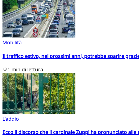
Mobilità
Il traffico estivo, nei prossimi anni, potrebbe sparire grazie
1 min di lettura
L'addio
Ecco il discorso che il cardinale Zuppi ha pronunciato alle 