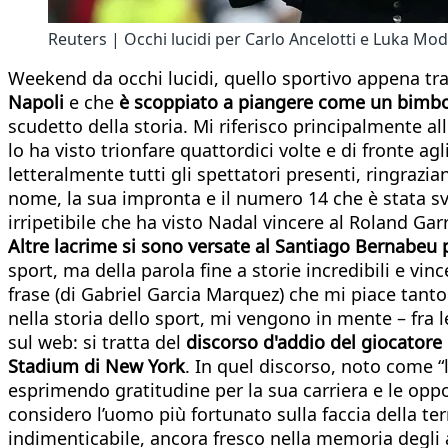
Reuters | Occhi lucidi per Carlo Ancelotti e Luka Mod
Weekend da occhi lucidi, quello sportivo appena tra
Napoli
e che
è scoppiato a piangere come un bimbo
scudetto della storia. Mi riferisco principalmente a
lo ha visto trionfare quattordici volte e di fronte a
letteralmente tutti gli spettatori presenti, ringrazia
nome, la sua impronta e il numero 14 che è stata sv
irripetibile che ha visto Nadal vincere al Roland Gar
Altre lacrime si sono versate al Santiago Bernabeu p
sport, ma della parola fine a storie incredibili e vi
frase (di Gabriel Garcia Marquez) che mi piace tanto
nella storia dello sport, mi vengono in mente – fra 
sul web: si tratta del
discorso d'addio del giocatore 
Stadium di New York
. In quel discorso, noto come “l
esprimendo gratitudine per la sua carriera e le opp
considero l’uomo più fortunato sulla faccia della t
indimenticabile, ancora fresco nella memoria degli a