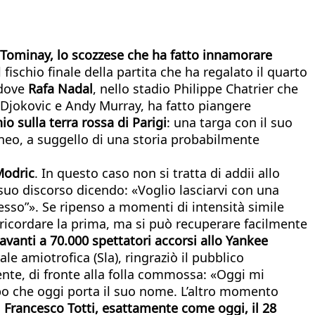
Tominay, lo scozzese che ha fatto innamorare
al fischio finale della partita che ha regalato il quarto
 dove
Rafa Nadal
, nello stadio Philippe Chatrier che
ak Djokovic e Andy Murray, ha fatto piangere
 sulla terra rossa di Parigi
: una targa con il suo
rneo, a suggello di una storia probabilmente
Modric
. In questo caso non si tratta di addii allo
l suo discorso dicendo: «Voglio lasciarvi con una
cesso”». Se ripenso a momenti di intensità simile
 ricordare la prima, ma si può recuperare facilmente
avanti a 70.000 spettatori accorsi allo Yankee
le amiotrofica (Sla), ringraziò il pubblico
ente, di fronte alla folla commossa: «Oggi mi
rbo che oggi porta il suo nome. L’altro momento
di Francesco Totti, esattamente come oggi, il 28