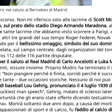
ric nel saluto al Bernabeu di Madrid
scorso. Non mi riferisco solo alle lacrime di
Scott Mc
, sul prato dello stadio Diego Armando Maradona
, 
lle tante lacrime che abbiamo visto scorrere a Parigi,
gli altri tre grandi del suo tempo Roger Federer, Nov
ndo per il
bellissimo omaggio, simbolo del suo dominio
elata, sul campo centrale, dagli organizzatori del to
ros 112 delle 116 partite disputate.
er il saluto al Real Madrid di Carlo Ancelotti e Luka 
ncenti, vissute insieme. Proprio Modric ha terminato i
: “Non piangere perché è finita, sorridi perché è suc
le tante – due occasioni storiche. Nessuno di noi può
di baseball Lou Gehrig, pronunciato il 4 luglio 1939 d
uckiest man speech”, Gehrig, malato di sclerosi latera
ortunità che gli erano state offerte dicendo testualm
erra». Morirà soltanto due anni dopo, a causa del mo
ppassionati di sport e di calcio, fu
l’addio al calcio 