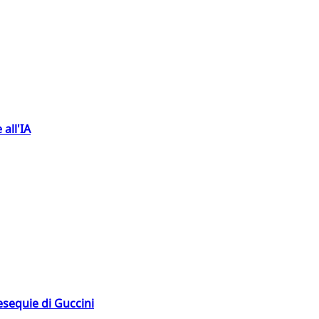
 all'IA
esequie di Guccini