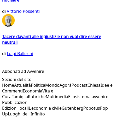
nucleare
di
Vittorio Possenti
Tacere davanti alle ingiustizie non vuol dire essere
neutrali
di
Luigi Ballerini
Abbonati ad Avvenire
Sezioni del sito
Home
Attualità
Politica
Mondo
Agorà
Podcast
Chiesa
Idee e
Commenti
Economia
Vita e
Cura
Famiglia
Rubriche
Multimedia
Ecosistema avvenire
Pubblicazioni
Edizioni locali
L'economia civile
Gutenberg
Popotus
Pop
Up
Luoghi dell'Infinito