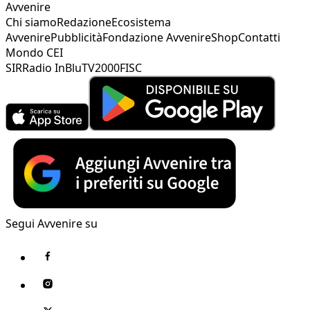
Avvenire
Chi siamo
Redazione
Ecosistema
Avvenire
Pubblicità
Fondazione Avvenire
Shop
Contatti
Mondo CEI
SIR
Radio InBlu
TV2000
FISC
Segui Avvenire su