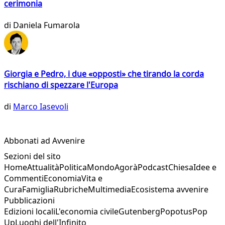
cerimonia
di
Daniela Fumarola
Giorgia e Pedro, i due «opposti» che tirando la corda
rischiano di spezzare l'Europa
di
Marco Iasevoli
Abbonati ad Avvenire
Sezioni del sito
Home
Attualità
Politica
Mondo
Agorà
Podcast
Chiesa
Idee e
Commenti
Economia
Vita e
Cura
Famiglia
Rubriche
Multimedia
Ecosistema avvenire
Pubblicazioni
Edizioni locali
L'economia civile
Gutenberg
Popotus
Pop
Up
Luoghi dell'Infinito