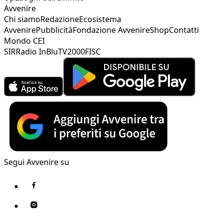
Avvenire
Chi siamo
Redazione
Ecosistema
Avvenire
Pubblicità
Fondazione Avvenire
Shop
Contatti
Mondo CEI
SIR
Radio InBlu
TV2000
FISC
Segui Avvenire su