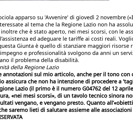
iola apparso su 'Avvenire' di giovedì 2 novembre («Il La
 interessate al tema che la Regione Lazio non ha assolu
do inoltre che è stato aperto, nei mesi scorsi, con le 
’assistenza ed adeguare le tariffe ai costi reali. Vogl
 questa Giunta è quello di stanziare maggiori risorse 
 impegno e professionalità svolgono da anni un serviz
ano il problema della disabilità.
nità della Regione Lazio
e annotazioni sul mio articolo, anche per il tono co
o assicura che non ha intenzione di procedere a 'tag
one Lazio (il primo è il numero G04762 del 12 aprile 
rtura, «nei mesi scorsi», di un tavolo tecnico sinora 
sultati vengano, e vengano presto.
Quanto all’«obietti
e saremo lieti di salutare assieme alle associazioni 
ISERVATA