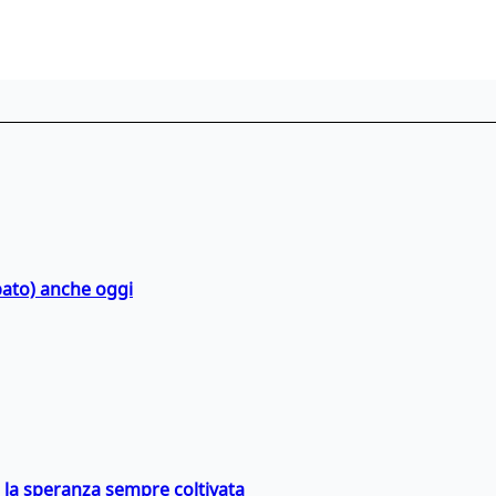
bato) anche oggi
e la speranza sempre coltivata