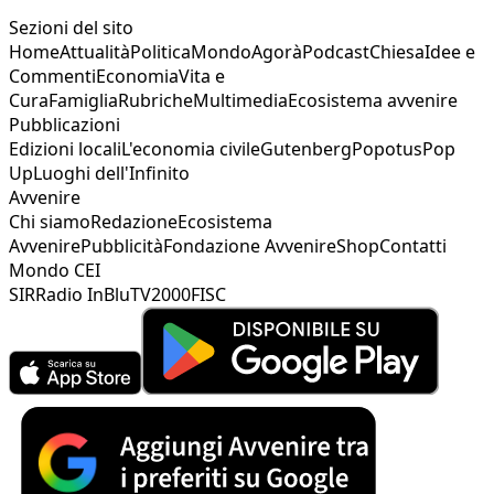
Sezioni del sito
Home
Attualità
Politica
Mondo
Agorà
Podcast
Chiesa
Idee e
Commenti
Economia
Vita e
Cura
Famiglia
Rubriche
Multimedia
Ecosistema avvenire
Pubblicazioni
Edizioni locali
L'economia civile
Gutenberg
Popotus
Pop
Up
Luoghi dell'Infinito
Avvenire
Chi siamo
Redazione
Ecosistema
Avvenire
Pubblicità
Fondazione Avvenire
Shop
Contatti
Mondo CEI
SIR
Radio InBlu
TV2000
FISC