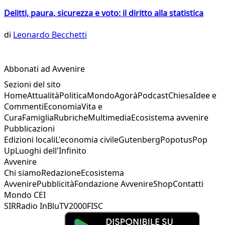
Delitti, paura, sicurezza e voto: il diritto alla statistica
di
Leonardo Becchetti
Abbonati ad Avvenire
Sezioni del sito
Home
Attualità
Politica
Mondo
Agorà
Podcast
Chiesa
Idee e
Commenti
Economia
Vita e
Cura
Famiglia
Rubriche
Multimedia
Ecosistema avvenire
Pubblicazioni
Edizioni locali
L'economia civile
Gutenberg
Popotus
Pop
Up
Luoghi dell'Infinito
Avvenire
Chi siamo
Redazione
Ecosistema
Avvenire
Pubblicità
Fondazione Avvenire
Shop
Contatti
Mondo CEI
SIR
Radio InBlu
TV2000
FISC