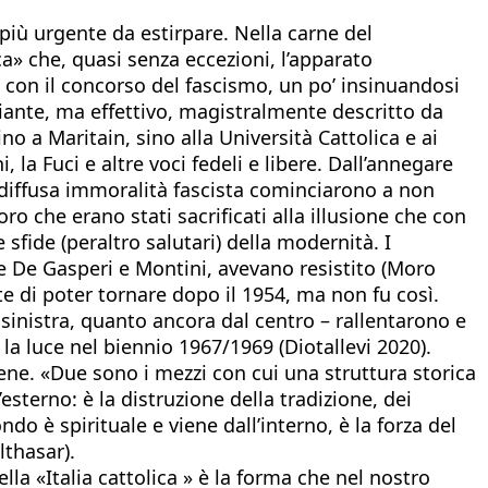
più urgente da estirpare. Nella carne del
ica» che, quasi senza eccezioni, l’apparato
’ con il concorso del fascismo, un po’ insinuandosi
viante, ma effettivo, magistralmente descritto da
o a Maritain, sino alla Università Cattolica e ai
 la Fuci e altre voci fedeli e libere. Dall’annegare
la diffusa immoralità fascista cominciarono a non
loro che erano stati sacrificati alla illusione che con
sfide (peraltro salutari) della modernità. I
ome De Gasperi e Montini, avevano resistito (Moro
tte di poter tornare dopo il 1954, ma non fu così.
 sinistra, quanto ancora dal centro – rallentarono e
la luce nel biennio 1967/1969 (Diotallevi 2020).
cene. «Due sono i mezzi con cui una struttura storica
’esterno: è la distruzione della tradizione, dei
o è spirituale e viene dall’interno, è la forza del
lthasar).
ella «Italia cattolica » è la forma che nel nostro