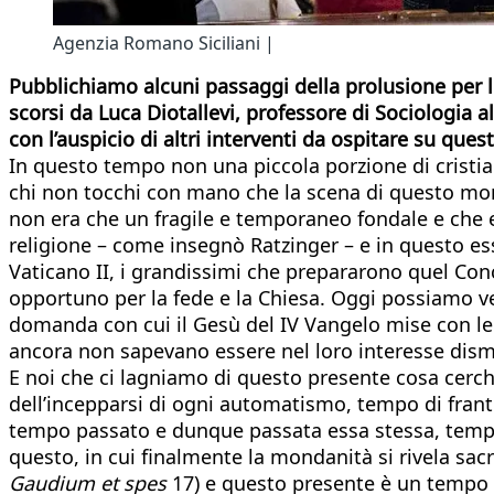
Agenzia Romano Siciliani |
Pubblichiamo alcuni passaggi della prolusione per l
scorsi da Luca Diotallevi, professore di Sociologia al
con l’auspicio di altri interventi da ospitare su ques
In questo tempo non una piccola porzione di cristi
chi non tocchi con mano che la scena di questo mon
non era che un fragile e temporaneo fondale e che 
religione – come insegnò Ratzinger – e in questo ess
Vaticano II, i grandissimi che prepararono quel Conc
opportuno per la fede e la Chiesa. Oggi possiamo 
domanda con cui il Gesù del IV Vangelo mise con le s
ancora non sapevano essere nel loro interesse disme
E noi che ci lagniamo di questo presente cosa cer
dell’incepparsi di ogni automatismo, tempo di fran
tempo passato e dunque passata essa stessa, tempo i
questo, in cui finalmente la mondanità si rivela sacr
Gaudium et spes
17) e questo presente è un tempo ch