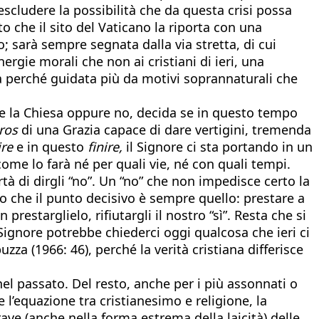
scludere la possibilità che da questa crisi possa
o che il sito del Vaticano la riporta con una
o; sarà sempre segnata dalla via stretta, di cui
ergie morali che non ai cristiani di ieri, una
ia perché guidata più da motivi soprannaturali che
 e la Chiesa oppure no, decida se in questo tempo
ros
di una Grazia capace di dare vertigini, tremenda
ire
e in questo
finire,
il Signore ci sta portando in un
me lo farà né per quali vie, né con quali tempi.
à di dirgli “no”. Un “no” che non impedisce certo la
ro che il punto decisivo è sempre quello: prestare a
prestarglielo, rifiutargli il nostro “sì”. Resta che si
ignore potrebbe chiederci oggi qualcosa che ieri ci
a (1966: 46), perché la verità cristiana differisce
el passato. Del resto, anche per i più assonnati o
 l’equazione tra cristianesimo e religione, la
rave (anche nella forma estrema della laicità) delle