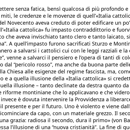
ttere senza fatica, bensì qualcosa di più profondo e 
i miti, le credenze e le movenze di quell’«Italia cattol
0 del Novecento aveva creduto di poter edificare un po
l’«Italia cattolica» fu impasto contraddittorio e fuor
che aveva invischiato tanto clero e tanto laicato, sin
”. A quell’impasto furono sacrificati Sturzo e Montini,
ero a salvarsi i cattolici cui con le leggi razziali e 
e”, venne a salvarci il pensiero e l’opera di tanti di co
lo dal “pericolo rosso”, ma anche da buona parte delle 
 dalla Chiesa alle esigenze del regime fascista, ma, c
 e a quella illusione della «Italia cattolica» si crede
quella illusione – tanto declinate da destra quanto da
le riforme montiniane che lo applicavano e che videro 
 invece è dovuta intervenire la Provvidenza a liberar
il presente e per il futuro. Uno è violento e viene dall
icominciare da capo, con un materiale grezzo. Il second
 grazia: radiosa il secondo, dura il primo» (von Ba
ssa l’illusione di una “nuova cristianità”. La fine di qu