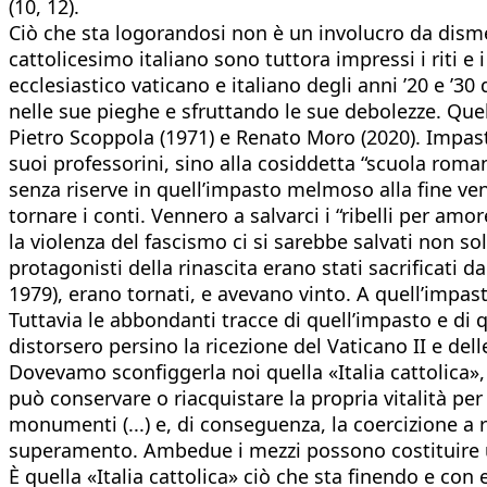
(10, 12).
Ciò che sta logorandosi non è un involucro da disme
cattolicesimo italiano sono tuttora impressi i riti e 
ecclesiastico vaticano e italiano degli anni ’20 e ’3
nelle sue pieghe e sfruttando le sue debolezze. Quel
Pietro Scoppola (1971) e Renato Moro (2020). Impasto 
suoi professorini, sino alla cosiddetta “scuola romana
senza riserve in quell’impasto melmoso alla fine venn
tornare i conti. Vennero a salvarci i “ribelli per amor
la violenza del fascismo ci si sarebbe salvati non so
protagonisti della rinascita erano stati sacrificati
1979), erano tornati, e avevano vinto. A quell’impasto
Tuttavia le abbondanti tracce di quell’impasto e di 
distorsero persino la ricezione del Vaticano II e del
Dovevamo sconfiggerla noi quella «Italia cattolica»,
può conservare o riacquistare la propria vitalità per 
monumenti (...) e, di conseguenza, la coercizione a r
superamento. Ambedue i mezzi possono costituire una
È quella «Italia cattolica» ciò che sta finendo e con e