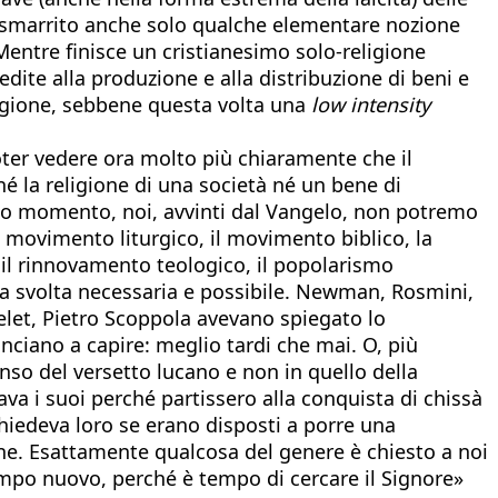
a smarrito anche solo qualche elementare nozione
Mentre finisce un cristianesimo solo-religione
dite alla produzione e alla distribuzione di beni e
eligione, sebbene questa volta una
low intensity
poter vedere ora molto più chiaramente che il
né la religione di una società né un bene di
to momento, noi, avvinti dal Vangelo, non potremo
l movimento liturgico, il movimento biblico, la
il rinnovamento teologico, il popolarismo
na svolta necessaria e possibile. Newman, Rosmini,
helet, Pietro Scoppola avevano spiegato lo
nciano a capire: meglio tardi che mai. O, più
enso del versetto lucano e non in quello della
gava i suoi perché partissero alla conquista di chissà
hiedeva loro se erano disposti a porre una
bene. Esattamente qualcosa del genere è chiesto a noi
ampo nuovo, perché è tempo di cercare il Signore»