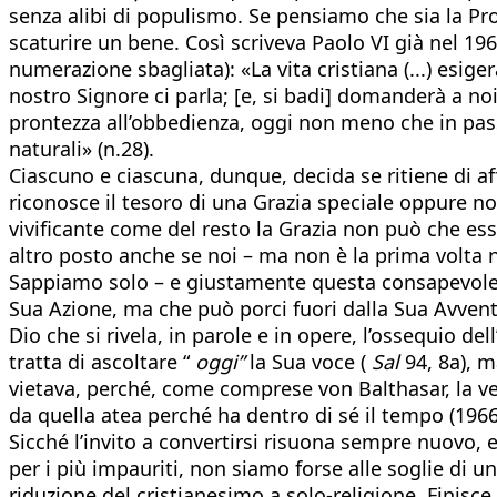
senza alibi di populismo. Se pensiamo che sia la Pro
scaturire un bene. Così scriveva Paolo VI già nel 19
numerazione sbagliata): «La vita cristiana (...) esig
nostro Signore ci parla; [e, si badi] domanderà a noi
prontezza all’obbedienza, oggi non meno che in pass
naturali» (n.28).
Ciascuno e ciascuna, dunque, decida se ritiene di a
riconosce il tesoro di una Grazia speciale oppure no
vivificante come del resto la Grazia non può che ess
altro posto anche se noi – ma non è la prima volta 
Sappiamo solo – e giustamente questa consapevolezza 
Sua Azione, ma che può porci fuori dalla Sua Avventu
Dio che si rivela, in parole e in opere, l’ossequio dell
tratta di ascoltare “
oggi”
la Sua voce (
Sal
94, 8a), 
vietava, perché, come comprese von Balthasar, la ver
da quella atea perché ha dentro di sé il tempo (1966
Sicché l’invito a convertirsi risuona sempre nuovo, 
per i più impauriti, non siamo forse alle soglie di u
riduzione del cristianesimo a solo-religione. Finisce