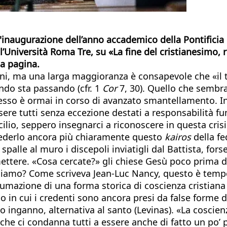
'inaugurazione dell’anno accademico della Pontificia 
l’Università Roma Tre, su «La fine del cristianesimo, re
ta pagina.
ani, ma una larga maggioranza è consapevole che «il 
do sta passando (cfr. 1
Cor
7, 30). Quello che sembr
esso è ormai in corso di avanzato smantellamento. In
ere tutti senza eccezione destati a responsabilità fum
ilio, seppero insegnarci a riconoscere in questa cris
vederlo ancora più chiaramente questo
kairos
della fe
palle al muro i discepoli inviatigli dal Battista, f
ttere. «Cosa cercate?» gli chiese Gesù poco prima de
chiamo? Come scriveva Jean-Luc Nancy, questo è temp
tumazione di una forma storica di coscienza cristian
n cui i credenti sono ancora presi da false forme di
o inganno, alternativa al santo (Levinas). «La coscienz
e ci condanna tutti a essere anche di fatto un po’ più