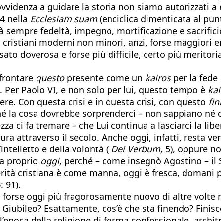
vvidenza a guidare la storia non siamo autorizzati a e
64 nella
Ecclesiam suam
(enciclica dimenticata al punt
erà sempre fedeltà, impegno, mortificazione e sacrifici
 cristiani moderni non minori, anzi, forse maggiori en
ato doverosa e forse più difficile, certo più meritor
ffrontare
questo
presente come un
kairos
per la fede
. Per Paolo VI, e non solo per lui, questo tempo è
kai
ere. Con questa crisi e in questa crisi, con questo
fin
né la cosa dovrebbe sorprenderci – non sappiano né co
ci fa tremare – che Lui continua a lasciarci la libert
ra attraverso il secolo. Anche oggi, infatti, resta ve
’intelletto e della volontà (
Dei Verbum,
5), oppure non 
ma proprio
oggi,
perché – come insegnò Agostino – il S
ità cristiana è come manna, oggi è fresca, domani puzz
: 91).
e forse oggi più fragorosamente nuovo di altre volte n
n Giubileo? Esattamente, cos’è che sta finendo? Finisce
 l’epoca della religione di forma confessionale, archit