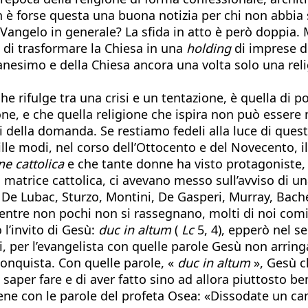
on è forse questa una buona notizia per chi non abbi
 Vangelo in generale? La sfida in atto è però doppia. 
e di trasformare la Chiesa in una
holding
di imprese de
istianesimo e della Chiesa ancora una volta solo una r
e rifulge tra una crisi e un tentazione, è quella di 
ne, e che quella religione che ispira non può essere 
della domanda. Se restiamo fedeli alla luce di ques
ille modi, nel corso dell’Ottocento e del Novecento, i
ne cattolica
e che tante donne ha visto protagoniste, 
 matrice cattolica, ci avevano messo sull’avviso di u
, De Lubac, Sturzo, Montini, De Gasperi, Murray, Bac
mentre non pochi non si rassegnano, molti di noi comi
’invito di Gesù:
duc in altum
(
Lc
5, 4), epperò nel s
tti, per l’evangelista con quelle parole Gesù non arrin
onquista. Con quelle parole, «
duc in altum
», Gesù c
i saper fare e di aver fatto sino ad allora piuttosto 
bene con le parole del profeta Osea: «Dissodate un c