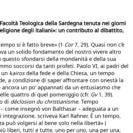
Facoltà Teologica della Sardegna tenuta nei giorni
ligione degli italiani»: un contributo al dibattito,
tempo si è fatto breve» (1
Cor
7, 29). Quasi non c’è
ava un solido fondamento del nostro vivere altro
 questo sfondarsi della mondanità e della sua
mo soccorsi da tanti profeti. Paolo VI, ai padri del
i un
kairos
della fede e della Chiesa, un tempo
de, a condizione di saper affrontare con onestà la
orse ancora un po’ appannati da un entusiasmo che
lle quattro di quel pomeriggio (cfr.
Gv
1, 39).
o di
déclosion du christianisme.
Tempo
a – come insegnò von Balthasar – adeguata a un
 integrazione, scriveva Karl Rahner. È un tempo,
a può volgersi al bene solo nella libertà» (
 liberi, tutti e tutte, uno per uno, una per una,