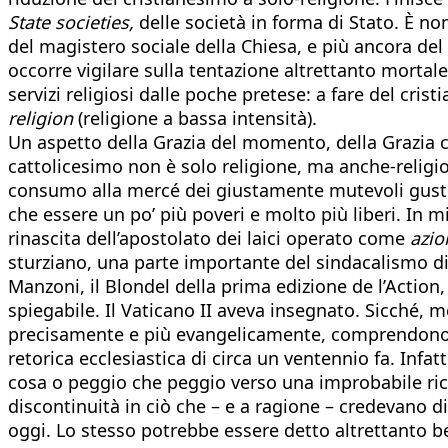
State societies,
delle società in forma di Stato. È n
del magistero sociale della Chiesa, e più ancora del
occorre vigilare sulla tentazione altrettanto mortal
servizi religiosi dalle poche pretese: a fare del cr
religion
(religione a bassa intensità).
Un aspetto della Grazia del momento, della Grazia ch
cattolicesimo non è solo religione, ma anche-religio
consumo alla mercé dei giustamente mutevoli gusti 
che essere un po’ più poveri e molto più liberi. In m
rinascita dell’apostolato dei laici operato come
azio
sturziano, una parte importante del sindacalismo di
Manzoni, il Blondel della prima edizione de l’Action
spiegabile. Il Vaticano II aveva insegnato. Sicché, 
precisamente e più evangelicamente, comprendono l
retorica ecclesiastica di circa un ventennio fa. Infa
cosa o peggio che peggio verso una improbabile ric
discontinuità in ciò che – e a ragione – credevano d
oggi. Lo stesso potrebbe essere detto altrettanto 