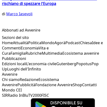
rischiano di spezzare l'Europa
di
Marco Iasevoli
Abbonati ad Avvenire
Sezioni del sito
Home
Attualità
Politica
Mondo
Agorà
Podcast
Chiesa
Idee e
Commenti
Economia
Vita e
Cura
Famiglia
Rubriche
Multimedia
Ecosistema avvenire
Pubblicazioni
Edizioni locali
L'economia civile
Gutenberg
Popotus
Pop
Up
Luoghi dell'Infinito
Avvenire
Chi siamo
Redazione
Ecosistema
Avvenire
Pubblicità
Fondazione Avvenire
Shop
Contatti
Mondo CEI
SIR
Radio InBlu
TV2000
FISC