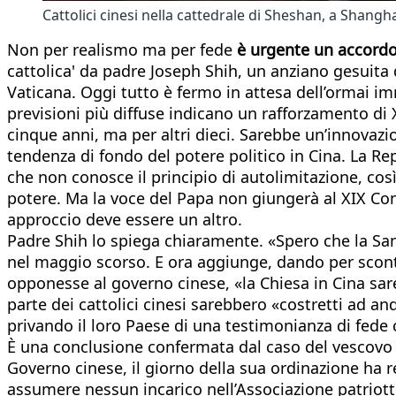
Cattolici cinesi nella cattedrale di Sheshan, a Shangh
Non per realismo ma per fede
è urgente un accordo
cattolica' da padre Joseph Shih, un anziano gesuita 
Vaticana. Oggi tutto è fermo in attesa dell’ormai i
previsioni più diffuse indicano un rafforzamento di 
cinque anni, ma per altri dieci. Sarebbe un’innovazi
tendenza di fondo del potere politico in Cina. La Re
che non conosce il principio di autolimitazione, così
potere. Ma la voce del Papa non giungerà al XIX Cong
approccio deve essere un altro.
Padre Shih lo spiega chiaramente. «Spero che la Sa
nel maggio scorso. E ora aggiunge, dando per scontat
opponesse al governo cinese, «la Chiesa in Cina sar
parte dei cattolici cinesi sarebbero «costretti ad an
privando il loro Paese di una testimonianza di fede 
È una conclusione confermata dal caso del vescovo d
Governo cinese, il giorno della sua ordinazione ha r
assumere nessun incarico nell’Associazione patriottic