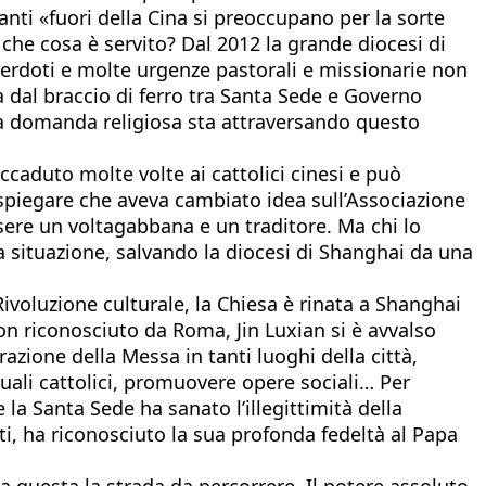
nti «fuori della Cina si preoccupano per la sorte
 che cosa è servito? Dal 2012 la grande diocesi di
cerdoti e molte urgenze pastorali e missionarie non
ta dal braccio di ferro tra Santa Sede e Governo
uova domanda religiosa sta attraversando questo
ccaduto molte volte ai cattolici cinesi e può
spiegare che aveva cambiato idea sull’Associazione
ssere un voltagabbana e un traditore. Ma chi lo
la situazione, salvando la diocesi di Shanghai da una
ivoluzione culturale, la Chiesa è rinata a Shanghai
non riconosciuto da Roma, Jin Luxian si è avvalso
azione della Messa in tanti luoghi della città,
ettuali cattolici, promuovere opere sociali… Per
 la Santa Sede ha sanato l’illegittimità della
i, ha riconosciuto la sua profonda fedeltà al Papa
 questa la strada da percorrere. Il potere assoluto,