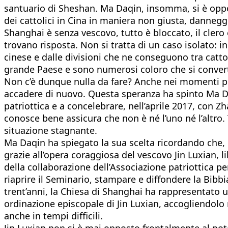
santuario di Sheshan. Ma Daqin, insomma, si è oppos
dei cattolici in Cina in maniera non giusta, dannegg
Shanghai è senza vescovo, tutto è bloccato, il clero
trovano risposta. Non si tratta di un caso isolato: i
cinese e dalle divisioni che ne conseguono tra catto
grande Paese e sono numerosi coloro che si convert
Non c’è dunque nulla da fare? Anche nei momenti più 
accadere di nuovo. Questa speranza ha spinto Ma Da
patriottica e a concelebrare, nell’aprile 2017, con Z
conosce bene assicura che non è né l’uno né l’altro.
situazione stagnante.
Ma Daqin ha spiegato la sua scelta ricordando che, 
grazie all’opera coraggiosa del vescovo Jin Luxian, 
della collaborazione dell’Associazione patriottica pe
riaprire il Seminario, stampare e diffondere la Bibbia
trent’anni, la Chiesa di Shanghai ha rappresentato un
ordinazione episcopale di Jin Luxian, accogliendolo 
anche in tempi difficili.
Jin Luxian non si è mai opposto frontalmente al pote