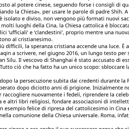
to al potere cinese, seguendo forse i consigli di qua
iando la Chiesa», per usare le parole di padre Shih. A
 è isolato e diviso, non vengono più formati nuovi sa
n molti luoghi della Cina, la Chiesa cattolica è blocca
lici 'ufficiali' e 'clandestini', proprio mentre una n
ono al cristianesimo.
difficili, la speranza cristiana accende una luce. È a
qin a scrivere, nel giugno 2016, un lungo testo per 
han Silu. Il vescovo di Shanghai è stato accusato di e
 Tutto ciò che ha fatto ha un unico scopo: sbloccare 
dopo la persecuzione subita dai credenti durante la R
liberato dopo diciotto anni di prigione. Inizialmente 
r raccogliere nuovamente i fedeli, riprendere la celebr
 e altri libri religiosi, fondare associazioni di intell
 esempio felice di ripresa del cattolicesimo in Cina e
nella comunione della Chiesa universale. Roma, infatt
re cinese e ora anche il suo successore pensa che sia