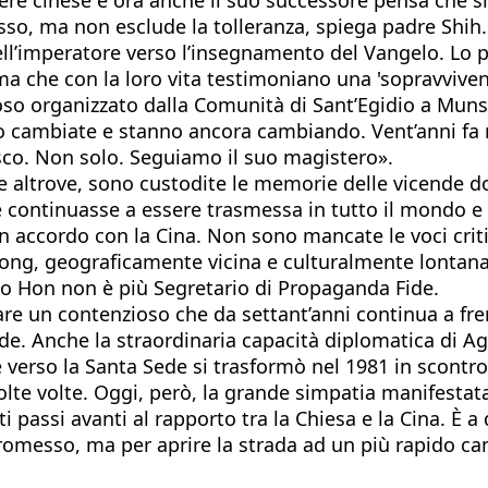
messo, ma non esclude la tolleranza, spiega padre Shih
dell’imperatore verso l’insegnamento del Vangelo. Lo 
ma che con la loro vita testimoniano una 'sopravvive
ioso organizzato dalla Comunità di Sant’Egidio a Muns
sono cambiate e stanno ancora cambiando. Vent’anni f
co. Non solo. Seguiamo il suo magistero».
ltrove, sono custodite le memorie delle vicende dolor
 continuasse a essere trasmessa in tutto il mondo e
un accordo con la Cina. Non sono mancate le voci crit
ng, geograficamente vicina e culturalmente lontana d
o Hon non è più Segretario di Propaganda Fide.
re un contenzioso che da settant’anni continua a fren
ede. Anche la straordinaria capacità diplomatica di Ago
 verso la Santa Sede si trasformò nel 1981 in scontro
olte volte. Oggi, però, la grande simpatia manifestat
ti passi avanti al rapporto tra la Chiesa e la Cina. È
romesso, ma per aprire la strada ad un più rapido c