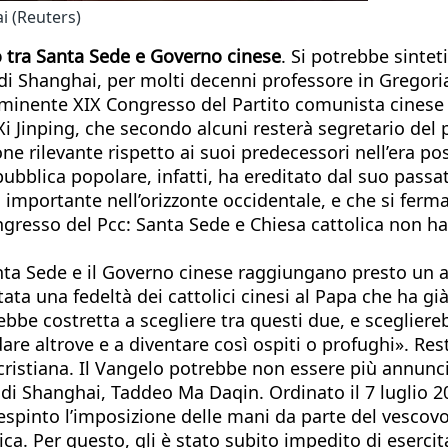
ai (Reuters)
 tra Santa Sede e Governo cinese
. Si potrebbe sinteti
di Shanghai, per molti decenni professore in Gregoria
mminente XIX Congresso del Partito comunista cinese c
Xi Jinping, che secondo alcuni resterà segretario del 
one rilevante rispetto ai suoi predecessori nell’era p
pubblica popolare, infatti, ha ereditato dal suo pass
 importante nell’orizzonte occidentale, e che si ferma
resso del Pcc: Santa Sede e Chiesa cattolica non hann
nta Sede e il Governo cinese raggiungano presto un a
a una fedeltà dei cattolici cinesi al Papa che ha già 
ebbe costretta a scegliere tra questi due, e sceglie
dare altrove e a diventare così ospiti o profughi». Re
cristiana. Il Vangelo potrebbe non essere più annunci
i Shanghai, Taddeo Ma Daqin. Ordinato il 7 luglio 20
espinto l’imposizione delle mani da parte del vescovo 
a. Per questo, gli è stato subito impedito di esercita