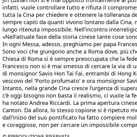
infatti, vuole controllare tutto e rifiuta il compro
tutta la Cina per chiedere e ottenere la tolleranza 
sempre capiti da quanti vivono lontano dalla Cina, 
lungo ritenuta impossibile. Nell’incontro interrelig
«Nell’attuale fase della storia cinese tante cose 
In ogni Messa, adesso, preghiamo per papa Frances
Sono voci che giungono anche a Roma dove, più che a
Chiesa di Roma si è sempre preoccupata che la fede
Francesco non si è mai smesso di cercare la via di 
di monsignor Savio Hon Tai Fai, entrambi di Hong Ko
vescovo del 'Porto profumato' e ora monsignor Savi
Intanto, nella grande Cina cresce l’urgenza di supera
c’è oggi bisogno non basta il realismo, ci vuole la f
ha notato Andrea Riccardi. La prima apertura cinese
Canton. Da allora, lo stesso copione si è ripetuto m
dall’inizio del suo pontificato ha fatto compiere mol
e coraggiose, non per cercare un impossibile comp
© RIPRODUZIONE RISERVATA