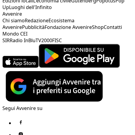
Edizioni locali
L'economia civile
Gutenberg
Popotus
Pop
Up
Luoghi dell'Infinito
Avvenire
Chi siamo
Redazione
Ecosistema
Avvenire
Pubblicità
Fondazione Avvenire
Shop
Contatti
Mondo CEI
SIR
Radio InBlu
TV2000
FISC
Segui Avvenire su