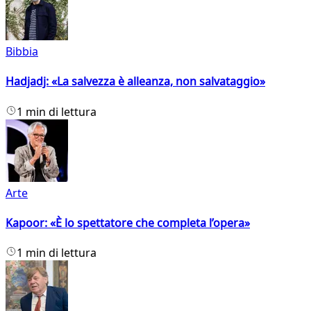
Bibbia
Hadjadj: «La salvezza è alleanza, non salvataggio»
1 min di lettura
Arte
Kapoor: «È lo spettatore che completa l’opera»
1 min di lettura