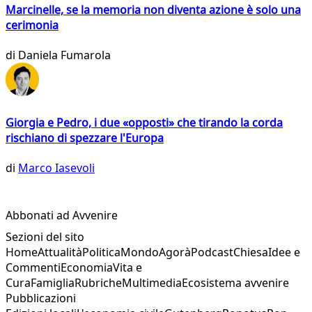
Marcinelle, se la memoria non diventa azione è solo una
cerimonia
di
Daniela Fumarola
Giorgia e Pedro, i due «opposti» che tirando la corda
rischiano di spezzare l'Europa
di
Marco Iasevoli
Abbonati ad Avvenire
Sezioni del sito
Home
Attualità
Politica
Mondo
Agorà
Podcast
Chiesa
Idee e
Commenti
Economia
Vita e
Cura
Famiglia
Rubriche
Multimedia
Ecosistema avvenire
Pubblicazioni