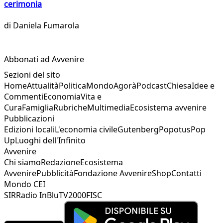
cerimonia
di
Daniela Fumarola
Abbonati ad Avvenire
Sezioni del sito
Home
Attualità
Politica
Mondo
Agorà
Podcast
Chiesa
Idee e
Commenti
Economia
Vita e
Cura
Famiglia
Rubriche
Multimedia
Ecosistema avvenire
Pubblicazioni
Edizioni locali
L'economia civile
Gutenberg
Popotus
Pop
Up
Luoghi dell'Infinito
Avvenire
Chi siamo
Redazione
Ecosistema
Avvenire
Pubblicità
Fondazione Avvenire
Shop
Contatti
Mondo CEI
SIR
Radio InBlu
TV2000
FISC