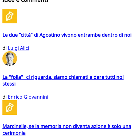
Le due "città" di Agostino vivono entrambe dentro di noi
di
Luigi Alici
La "folla" ci riguarda, siamo chiamati a dare tutti noi
stessi
di
Enrico Giovannini
Marcinelle, se la memoria non diventa azione è solo una
cerimonia