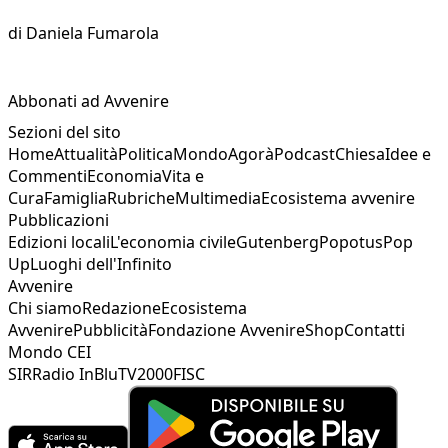
di
Daniela Fumarola
Abbonati ad Avvenire
Sezioni del sito
Home
Attualità
Politica
Mondo
Agorà
Podcast
Chiesa
Idee e
Commenti
Economia
Vita e
Cura
Famiglia
Rubriche
Multimedia
Ecosistema avvenire
Pubblicazioni
Edizioni locali
L'economia civile
Gutenberg
Popotus
Pop
Up
Luoghi dell'Infinito
Avvenire
Chi siamo
Redazione
Ecosistema
Avvenire
Pubblicità
Fondazione Avvenire
Shop
Contatti
Mondo CEI
SIR
Radio InBlu
TV2000
FISC