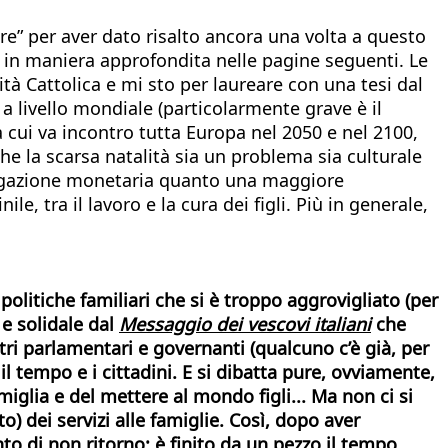
re” per aver dato risalto ancora una volta a questo
in maniera approfondita nelle pagine seguenti. Le
tà Cattolica e mi sto per laureare con una tesi dal
 a livello mondiale (particolarmente grave è il
 cui va incontro tutta Europa nel 2050 e nel 2100,
he la scarsa natalità sia un problema sia culturale
erogazione monetaria quanto una maggiore
le, tra il lavoro e la cura dei figli. Più in generale,
litiche familiari che si è troppo aggrovigliato (per
 e solidale dal
Messaggio dei vescovi italiani
che
ri parlamentari e governanti (qualcuno c’è già, per
il tempo e i cittadini. E si dibatta pure, ovviamente,
iglia e del mettere al mondo figli... Ma non ci si
) dei servizi alle famiglie. Così, dopo aver
o di non ritorno: è finito da un pezzo il tempo