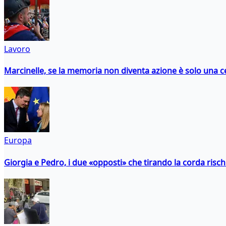
Lavoro
Marcinelle, se la memoria non diventa azione è solo una 
Europa
Giorgia e Pedro, i due «opposti» che tirando la corda risc