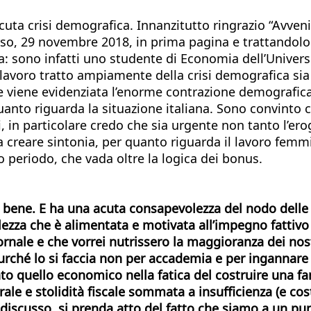
cuta crisi demografica. Innanzitutto ringrazio “Avveni
o, 29 novembre 2018, in prima pagina e trattandolo 
: sono infatti uno studente di Economia dell’Universi
 lavoro tratto ampiamente della crisi demografica sia
le viene evidenziata l’enorme contrazione demografica
anto riguarda la situazione italiana. Sono convinto c
i, in particolare credo che sia urgente non tanto l’
 a creare sintonia, per quanto riguarda il lavoro femmini
o periodo, che vada oltre la logica dei bonus.
bene. E ha una acuta consapevolezza del nodo delle po
olezza che è alimentata e motivata all’impegno fattivo
rnale e che vorrei nutrissero la maggioranza dei nost
 purché lo si faccia non per accademia e per ingannare 
o quello economico nella fatica del costruire una fam
le e stolidità fiscale sommata a insufficienza (e costo
iscusso, si prenda atto del fatto che siamo a un punt