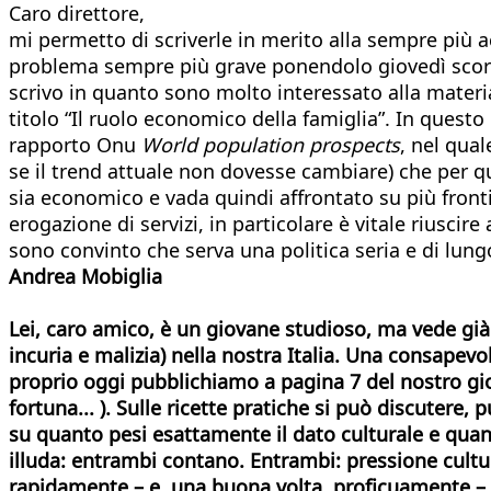
Caro direttore,
mi permetto di scriverle in merito alla sempre più a
problema sempre più grave ponendolo giovedì scors
scrivo in quanto sono molto interessato alla materia
titolo “Il ruolo economico della famiglia”. In questo
rapporto Onu
World population prospects
, nel qua
se il trend attuale non dovesse cambiare) che per qu
sia economico e vada quindi affrontato su più front
erogazione di servizi, in particolare è vitale riuscire
sono convinto che serva una politica seria e di lung
Andrea Mobiglia
Lei, caro amico, è un giovane studioso, ma vede già 
incuria e malizia) nella nostra Italia. Una consapev
proprio oggi pubblichiamo a pagina 7 del nostro gio
fortuna... ). Sulle ricette pratiche si può discutere,
su quanto pesi esattamente il dato culturale e quant
illuda: entrambi contano. Entrambi: pressione cultura
rapidamente – e, una buona volta, proficuamente – d