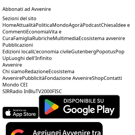
Abbonati ad Avvenire
Sezioni del sito
Home
Attualità
Politica
Mondo
Agorà
Podcast
Chiesa
Idee e
Commenti
Economia
Vita e
Cura
Famiglia
Rubriche
Multimedia
Ecosistema avvenire
Pubblicazioni
Edizioni locali
L'economia civile
Gutenberg
Popotus
Pop
Up
Luoghi dell'Infinito
Avvenire
Chi siamo
Redazione
Ecosistema
Avvenire
Pubblicità
Fondazione Avvenire
Shop
Contatti
Mondo CEI
SIR
Radio InBlu
TV2000
FISC