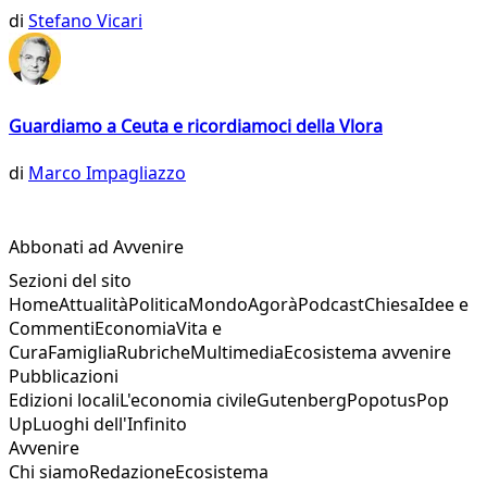
di
Stefano Vicari
Guardiamo a Ceuta e ricordiamoci della Vlora
di
Marco Impagliazzo
Abbonati ad Avvenire
Sezioni del sito
Home
Attualità
Politica
Mondo
Agorà
Podcast
Chiesa
Idee e
Commenti
Economia
Vita e
Cura
Famiglia
Rubriche
Multimedia
Ecosistema avvenire
Pubblicazioni
Edizioni locali
L'economia civile
Gutenberg
Popotus
Pop
Up
Luoghi dell'Infinito
Avvenire
Chi siamo
Redazione
Ecosistema