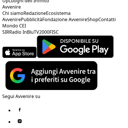
Up
Luoghi dell'Infinito
Avvenire
Chi siamo
Redazione
Ecosistema
Avvenire
Pubblicità
Fondazione Avvenire
Shop
Contatti
Mondo CEI
SIR
Radio InBlu
TV2000
FISC
Segui Avvenire su