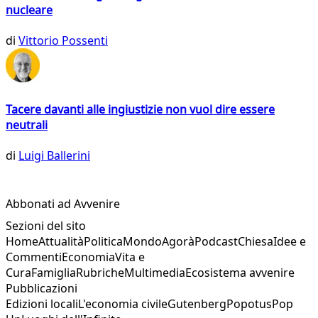
nucleare
di
Vittorio Possenti
Tacere davanti alle ingiustizie non vuol dire essere
neutrali
di
Luigi Ballerini
Abbonati ad Avvenire
Sezioni del sito
Home
Attualità
Politica
Mondo
Agorà
Podcast
Chiesa
Idee e
Commenti
Economia
Vita e
Cura
Famiglia
Rubriche
Multimedia
Ecosistema avvenire
Pubblicazioni
Edizioni locali
L'economia civile
Gutenberg
Popotus
Pop