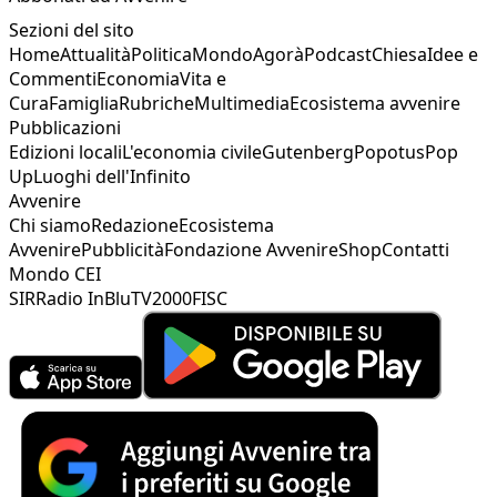
Sezioni del sito
Home
Attualità
Politica
Mondo
Agorà
Podcast
Chiesa
Idee e
Commenti
Economia
Vita e
Cura
Famiglia
Rubriche
Multimedia
Ecosistema avvenire
Pubblicazioni
Edizioni locali
L'economia civile
Gutenberg
Popotus
Pop
Up
Luoghi dell'Infinito
Avvenire
Chi siamo
Redazione
Ecosistema
Avvenire
Pubblicità
Fondazione Avvenire
Shop
Contatti
Mondo CEI
SIR
Radio InBlu
TV2000
FISC