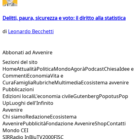
Delitti, paura, sicurezza e voto: il diritto alla statistica
di
Leonardo Becchetti
Abbonati ad Avvenire
Sezioni del sito
Home
Attualità
Politica
Mondo
Agorà
Podcast
Chiesa
Idee e
Commenti
Economia
Vita e
Cura
Famiglia
Rubriche
Multimedia
Ecosistema avvenire
Pubblicazioni
Edizioni locali
L'economia civile
Gutenberg
Popotus
Pop
Up
Luoghi dell'Infinito
Avvenire
Chi siamo
Redazione
Ecosistema
Avvenire
Pubblicità
Fondazione Avvenire
Shop
Contatti
Mondo CEI
SIR
Radio InBlu
TV2000
FISC