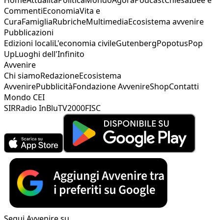
Commenti
Economia
Vita e
Cura
Famiglia
Rubriche
Multimedia
Ecosistema avvenire
Pubblicazioni
Edizioni locali
L'economia civile
Gutenberg
Popotus
Pop
Up
Luoghi dell'Infinito
Avvenire
Chi siamo
Redazione
Ecosistema
Avvenire
Pubblicità
Fondazione Avvenire
Shop
Contatti
Mondo CEI
SIR
Radio InBlu
TV2000
FISC
Segui Avvenire su