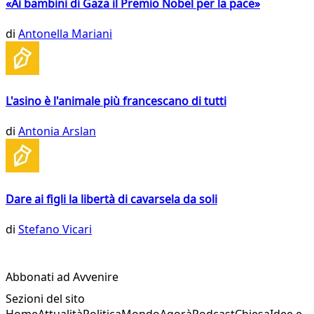
«Ai bambini di Gaza il Premio Nobel per la pace»
di
Antonella Mariani
L'asino è l'animale più francescano di tutti
di
Antonia Arslan
Dare ai figli la libertà di cavarsela da soli
di
Stefano Vicari
Abbonati ad Avvenire
Sezioni del sito
Home
Attualità
Politica
Mondo
Agorà
Podcast
Chiesa
Idee e