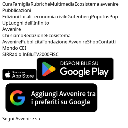
Cura
Famiglia
Rubriche
Multimedia
Ecosistema avvenire
Pubblicazioni
Edizioni locali
L'economia civile
Gutenberg
Popotus
Pop
Up
Luoghi dell'Infinito
Avvenire
Chi siamo
Redazione
Ecosistema
Avvenire
Pubblicità
Fondazione Avvenire
Shop
Contatti
Mondo CEI
SIR
Radio InBlu
TV2000
FISC
Segui Avvenire su