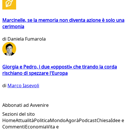
Marcinelle, se la memoria non diventa azione è solo una
cerimonia
di
Daniela Fumarola
Giorgia e Pedro, i due «opposti» che tirando la corda
rischiano di spezzare l'Europa
di
Marco Iasevoli
Abbonati ad Avvenire
Sezioni del sito
Home
Attualità
Politica
Mondo
Agorà
Podcast
Chiesa
Idee e
Commenti
Economia
Vita e