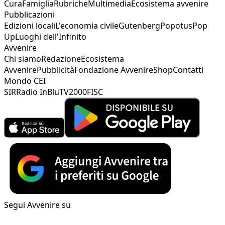
Cura
Famiglia
Rubriche
Multimedia
Ecosistema avvenire
Pubblicazioni
Edizioni locali
L'economia civile
Gutenberg
Popotus
Pop
Up
Luoghi dell'Infinito
Avvenire
Chi siamo
Redazione
Ecosistema
Avvenire
Pubblicità
Fondazione Avvenire
Shop
Contatti
Mondo CEI
SIR
Radio InBlu
TV2000
FISC
Segui Avvenire su