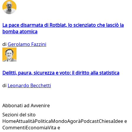
La pace disarmata di Rotblat, lo scienziato che lasciò la
bomba atomica
di
Gerolamo Fazzini
Delitti, paura, sicurezza e voto: il diritto alla statistica
di
Leonardo Becchetti
Abbonati ad Avvenire
Sezioni del sito
Home
Attualità
Politica
Mondo
Agorà
Podcast
Chiesa
Idee e
Commenti
Economia
Vita e