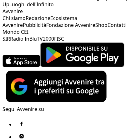
Up
Luoghi dell'Infinito
Avvenire
Chi siamo
Redazione
Ecosistema
Avvenire
Pubblicità
Fondazione Avvenire
Shop
Contatti
Mondo CEI
SIR
Radio InBlu
TV2000
FISC
Segui Avvenire su