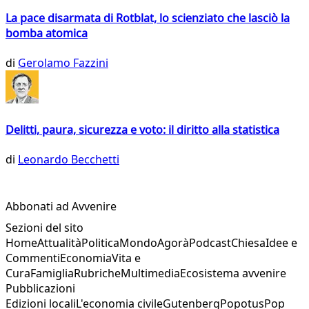
La pace disarmata di Rotblat, lo scienziato che lasciò la
bomba atomica
di
Gerolamo Fazzini
Delitti, paura, sicurezza e voto: il diritto alla statistica
di
Leonardo Becchetti
Abbonati ad Avvenire
Sezioni del sito
Home
Attualità
Politica
Mondo
Agorà
Podcast
Chiesa
Idee e
Commenti
Economia
Vita e
Cura
Famiglia
Rubriche
Multimedia
Ecosistema avvenire
Pubblicazioni
Edizioni locali
L'economia civile
Gutenberg
Popotus
Pop