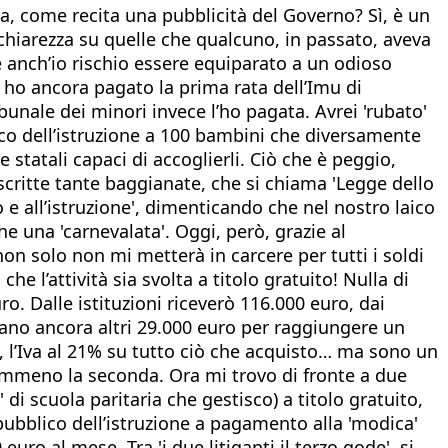
ta, come recita una pubblicità del Governo? Sì, è un
e chiarezza su quelle che qualcuno, in passato, aveva
e anch’io rischio essere equiparato a un odioso
n ho ancora pagato la prima rata dell’Imu di
bunale dei minori invece l’ho pagata. Avrei 'rubato'
lico dell’istruzione a 100 bambini che diversamente
statali capaci di accoglierli. Ciò che è peggio,
critte tante baggianate, che si chiama 'Legge dello
o e all’istruzione', dimenticando che nel nostro laico
e una 'carnevalata'. Oggi, però, grazie al
non solo non mi metterà in carcere per tutti i soldi
he l’attività sia svolta a titolo gratuito! Nulla di
o. Dalle istituzioni riceverò 116.000 euro, dai
ncano ancora altri 29.000 euro per raggiungere un
, l’Iva al 21% su tutto ciò che acquisto… ma sono un
mmeno la seconda. Ora mi trovo di fronte a due
' di scuola paritaria che gestisco) a titolo gratuito,
 pubblico dell’istruzione a pagamento alla 'modica'
euro al mese. Tra 'i due litiganti il terzo gode', si