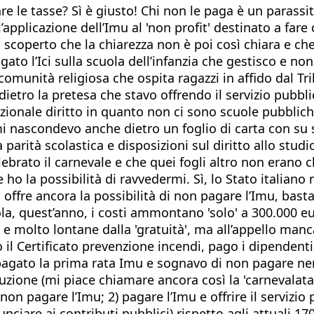
e le tasse? Sì è giusto! Chi non le paga è un parassi
l’applicazione dell’Imu al 'non profit' destinato a far
 scoperto che la chiarezza non è poi così chiara e ch
ato l’Ici sulla scuola dell’infanzia che gestisco e no
comunità religiosa che ospita ragazzi in affido dal Tri
 dietro la pretesa che stavo offrendo il servizio pubb
onale diritto in quanto non ci sono scuole pubbliche 
 nascondevo anche dietro un foglio di carta con su s
parità scolastica e disposizioni sul diritto allo studi
brato il carnevale e che quei fogli altro non erano ch
ho la possibilità di ravvedermi. Sì, lo Stato italiano 
 offre ancora la possibilità di non pagare l’Imu, basta c
la, quest’anno, i costi ammontano 'solo' a 300.000 eur
he e molto lontane dalla 'gratuità', ma all’appello ma
il Certificato prevenzione incendi, pago i dipendenti
pagato la prima rata Imu e sognavo di non pagare ne
istruzione (mi piace chiamare ancora così la 'carnevalata
on pagare l’Imu; 2) pagare l’Imu e offrire il servizio
ciare ai contributi pubblici) rispetto agli attuali 170 