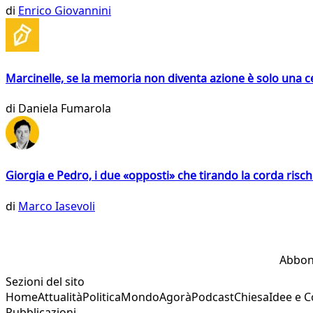
di
Enrico Giovannini
Marcinelle, se la memoria non diventa azione è solo una 
di
Daniela Fumarola
Giorgia e Pedro, i due «opposti» che tirando la corda risc
di
Marco Iasevoli
Abbon
Sezioni del sito
Home
Attualità
Politica
Mondo
Agorà
Podcast
Chiesa
Idee e 
Pubblicazioni