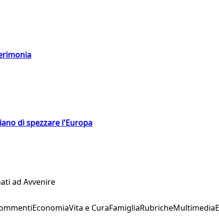
cerimonia
hiano di spezzare l'Europa
ati ad Avvenire
Commenti
Economia
Vita e Cura
Famiglia
Rubriche
Multimedia