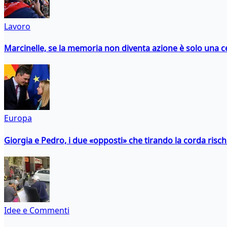
Lavoro
Marcinelle, se la memoria non diventa azione è solo una 
Europa
Giorgia e Pedro, i due «opposti» che tirando la corda risc
Idee e Commenti