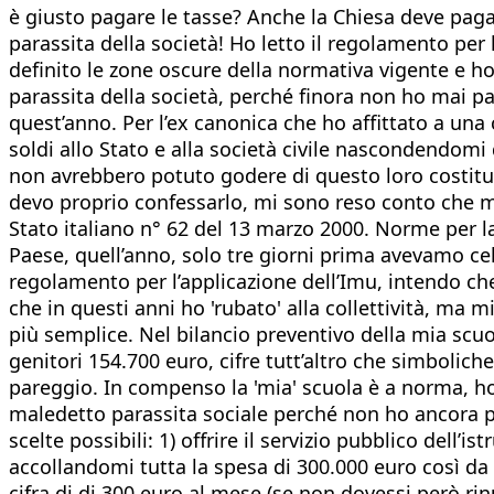
è giusto pagare le tasse? Anche la Chiesa deve pagar
parassita della società! Ho letto il regolamento per 
definito le zone oscure della normativa vigente e ho
parassita della società, perché finora non ho mai pag
quest’anno. Per l’ex canonica che ho affittato a una 
soldi allo Stato e alla società civile nascondendomi
non avrebbero potuto godere di questo loro costituzi
devo proprio confessarlo, mi sono reso conto che mi
Stato italiano n° 62 del 13 marzo 2000. Norme per la 
Paese, quell’anno, solo tre giorni prima avevamo cele
regolamento per l’applicazione dell’Imu, intendo che 
che in questi anni ho 'rubato' alla collettività, ma mi
più semplice. Nel bilancio preventivo della mia scuo
genitori 154.700 euro, cifre tutt’altro che simbolic
pareggio. In compenso la 'mia' scuola è a norma, ho 
maledetto parassita sociale perché non ho ancora 
scelte possibili: 1) offrire il servizio pubblico dell’
accollandomi tutta la spesa di 300.000 euro così da n
cifra di di 300 euro al mese (se non dovessi però rinun