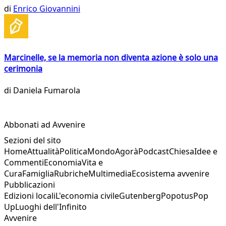
di
Enrico Giovannini
Marcinelle, se la memoria non diventa azione è solo una
cerimonia
di
Daniela Fumarola
Abbonati ad Avvenire
Sezioni del sito
Home
Attualità
Politica
Mondo
Agorà
Podcast
Chiesa
Idee e
Commenti
Economia
Vita e
Cura
Famiglia
Rubriche
Multimedia
Ecosistema avvenire
Pubblicazioni
Edizioni locali
L'economia civile
Gutenberg
Popotus
Pop
Up
Luoghi dell'Infinito
Avvenire