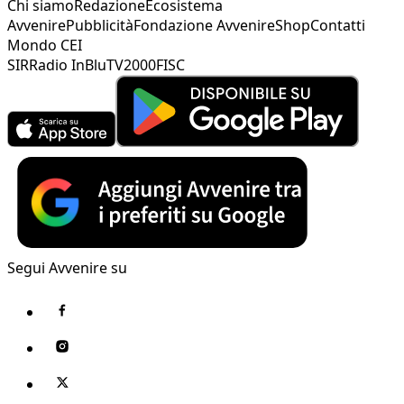
Chi siamo
Redazione
Ecosistema
Avvenire
Pubblicità
Fondazione Avvenire
Shop
Contatti
Mondo CEI
SIR
Radio InBlu
TV2000
FISC
Segui Avvenire su