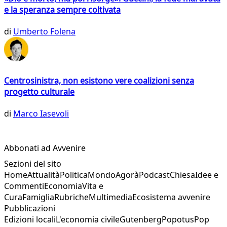
e la speranza sempre coltivata
di
Umberto Folena
Centrosinistra, non esistono vere coalizioni senza
progetto culturale
di
Marco Iasevoli
Abbonati ad Avvenire
Sezioni del sito
Home
Attualità
Politica
Mondo
Agorà
Podcast
Chiesa
Idee e
Commenti
Economia
Vita e
Cura
Famiglia
Rubriche
Multimedia
Ecosistema avvenire
Pubblicazioni
Edizioni locali
L'economia civile
Gutenberg
Popotus
Pop