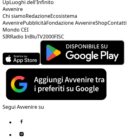
Up
Luoghi dell'Infinito
Avvenire
Chi siamo
Redazione
Ecosistema
Avvenire
Pubblicità
Fondazione Avvenire
Shop
Contatti
Mondo CEI
SIR
Radio InBlu
TV2000
FISC
Segui Avvenire su