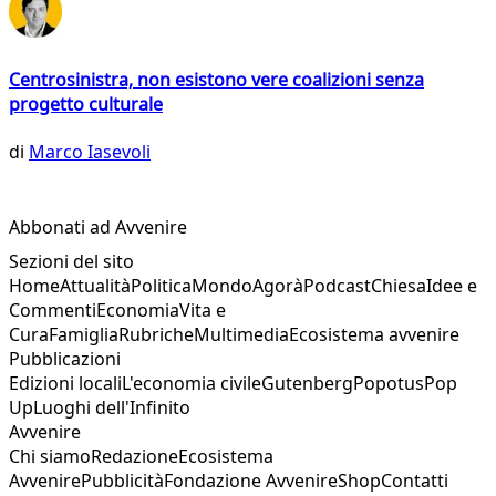
Centrosinistra, non esistono vere coalizioni senza
progetto culturale
di
Marco Iasevoli
Abbonati ad Avvenire
Sezioni del sito
Home
Attualità
Politica
Mondo
Agorà
Podcast
Chiesa
Idee e
Commenti
Economia
Vita e
Cura
Famiglia
Rubriche
Multimedia
Ecosistema avvenire
Pubblicazioni
Edizioni locali
L'economia civile
Gutenberg
Popotus
Pop
Up
Luoghi dell'Infinito
Avvenire
Chi siamo
Redazione
Ecosistema
Avvenire
Pubblicità
Fondazione Avvenire
Shop
Contatti