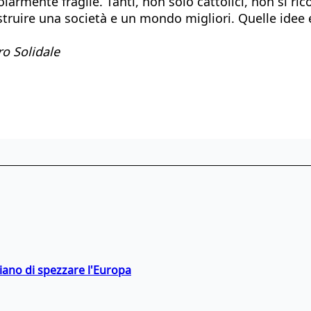
olarmente fragile. Tanti, non solo cattolici, non si r
costruire una società e un mondo migliori. Quelle idee
ro Solidale
hiano di spezzare l'Europa