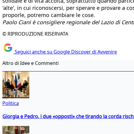
solidale e di vita accolta, soprattutto quando partic
'alte', in cui riconoscersi, per sperare e provare a 
proporle, potremo cambiare le cose.
Paolo Ciani è consigliere regionale del Lazio di Cent
© RIPRODUZIONE RISERVATA
Seguici anche su Google Discover di Avvenire
Altro di Idee e Commenti
Politica
Giorgia e Pedro, i due «opposti» che tirando la corda risc