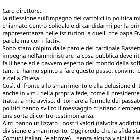
Caro direttore,
la riflessione sull’impegno dei cattolici in politic
chiamato Centro Solidale e di candidarmi per la prim
rappresentanza nelle istituzioni a quelli che papa F
parole ma con i fatti».
Sono stato colpito dalle parole del cardinale Basse
impegna nell’amministrare la cosa pubblica deve rito
fa il bene ed è davvero esperto del mondo della sof
tanti ci hanno spinto a fare questo passo, convinti c
e della Chiesa.
Così, di fronte allo smarrimento e alla delusione di 
anche in virtù della propria fede, come il president
tratta, a mio avviso, di tornare a formule del passa
politici hanno svilito il messaggio cristiano riemp
una sorta di contro-testimonianza.
Altri hanno utilizzato i nostri valori (talvolta add
divisione e smarrimento. Oggi credo che la sfida sia 
Comuni italiani (e altrove)... senza alcuna visibilit