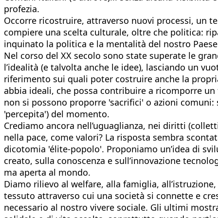
profezia.
Occorre ricostruire, attraverso nuovi processi, un
compiere una scelta culturale, oltre che politica: ripa
inquinato la politica e la mentalità del nostro Paese 
Nel corso del XX secolo sono state superate le grandi
l’idealità (e talvolta anche le idee), lasciando un v
riferimento sui quali poter costruire anche la propr
abbia ideali, che possa contribuire a ricomporre u
non si possono proporre 'sacrifici' o azioni comuni: 
'percepita') del momento.
Crediamo ancora nell’uguaglianza, nei diritti (collet
nella pace, come valori? La risposta sembra scontat
dicotomia 'élite-popolo'. Proponiamo un’idea di svilu
creato, sulla conoscenza e sull’innovazione tecnolo
ma aperta al mondo.
Diamo rilievo al welfare, alla famiglia, all’istruzion
tessuto attraverso cui una società si connette e cres
necessario al nostro vivere sociale. Gli ultimi mos