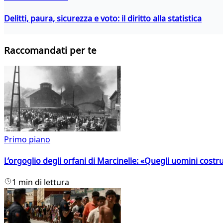
Delitti, paura, sicurezza e voto: il diritto alla statistica
Raccomandati per te
Primo piano
L’orgoglio degli orfani di Marcinelle: «Quegli uomini costr
1 min di lettura