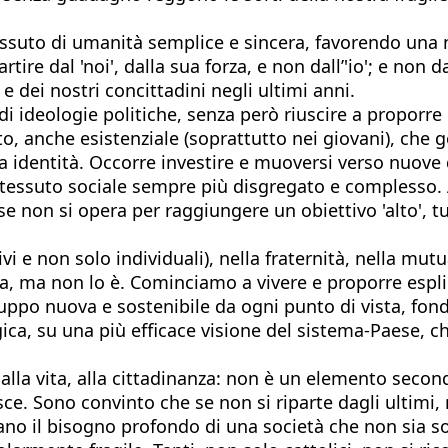
 tessuto di umanità semplice e sincera, favorendo un
rtire dal 'noi', dalla sua forza, e non dall’'io'; e non
e dei nostri concittadini negli ultimi anni.
 ideologie politiche, senza però riuscire a proporre n
uoto, anche esistenziale (soprattutto nei giovani), ch
ia identità. Occorre investire e muoversi verso nuove
n tessuto sociale sempre più disgregato e complesso
se non si opera per raggiungere un obiettivo 'alto', tu
tivi e non solo individuali), nella fraternità, nella 
a, ma non lo è. Cominciamo a vivere e proporre espli
ppo nuova e sostenibile da ogni punto di vista, fonda
gica, su una più efficace visione del sistema-Paese, 
e, alla vita, alla cittadinanza: non è un elemento secon
ce. Sono convinto che se non si riparte dagli ultimi, 
trano il bisogno profondo di una società che non sia 