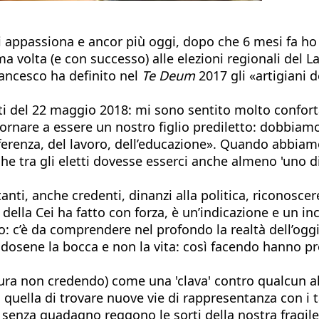
a mi appassiona e ancor più oggi, dopo che 6 mesi fa h
a volta (e con successo) alle elezioni regionali del L
rancesco ha definito nel
Te Deum
2017 gli «artigiani 
tti del 22 maggio 2018: mi sono sentito molto confort
rnare a essere un nostro figlio prediletto: dobbiamo m
ferenza, del lavoro, dell’educazione». Quando abbiamo
he tra gli eletti dovesse esserci anche almeno 'uno di
tanti, anche credenti, dinanzi alla politica, riconosc
e della Cei ha fatto con forza, è un’indicazione e un
to: c’è da comprendere nel profondo la realtà dell’ogg
endosene la bocca e non la vita: così facendo hanno p
irittura non credendo) come una 'clava' contro qualcu
quella di trovare nuove vie di rappresentanza con i ta
à e senza guadagno reggono le sorti della nostra fragi