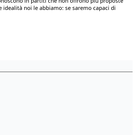
iconoscono in partiti che non offrono più proposte
 e idealità noi le abbiamo: se saremo capaci di