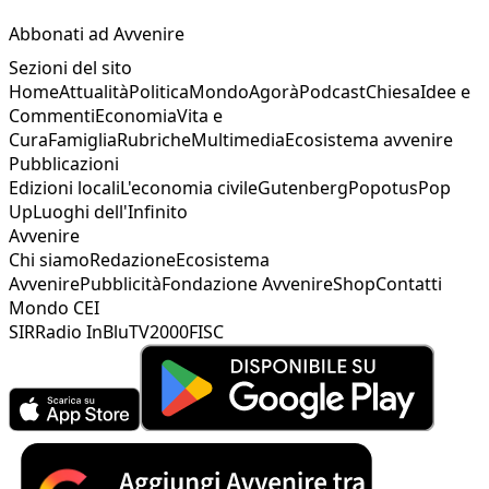
Abbonati ad Avvenire
Sezioni del sito
Home
Attualità
Politica
Mondo
Agorà
Podcast
Chiesa
Idee e
Commenti
Economia
Vita e
Cura
Famiglia
Rubriche
Multimedia
Ecosistema avvenire
Pubblicazioni
Edizioni locali
L'economia civile
Gutenberg
Popotus
Pop
Up
Luoghi dell'Infinito
Avvenire
Chi siamo
Redazione
Ecosistema
Avvenire
Pubblicità
Fondazione Avvenire
Shop
Contatti
Mondo CEI
SIR
Radio InBlu
TV2000
FISC