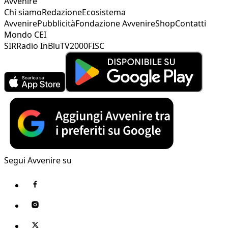
Avvenire
Chi siamo
Redazione
Ecosistema
Avvenire
Pubblicità
Fondazione Avvenire
Shop
Contatti
Mondo CEI
SIR
Radio InBlu
TV2000
FISC
Segui Avvenire su