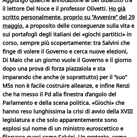
Aggiungo qualche annotazione al bel dibattito tra
il lettore Del Noce e il professor Olivetti.
Ho già
scritto personalmente, proprio su “Avvenire” del 29
maggio
, a proposito delle conseguenze sulla vita e
sui portafogli degli italiani dei «giochi partitici» in
corso, sempre più scopertamente: tra Salvini che
finge di volere il Governo e cerca nuove elezioni,
Di Maio che un giorno vuole il Governo e il giorno
dopo una prova di forza piazzaiola e sta
imparando che anche (e soprattutto) per il “suo”
M5s non è facile costruire alleanze, e infine Renzi
che ha messo il Pd alla finestra d’angolo del
Parlamento e della scena politica. «Giochi» che
hanno reso lunghissima la crisi di avvio della XVIII
legislatura e che solo apparentemente sono
esplosi sul nome di un ministro euroscettico e