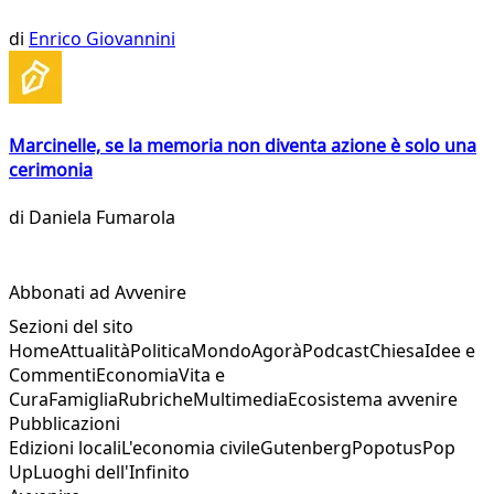
di
Enrico Giovannini
Marcinelle, se la memoria non diventa azione è solo una
cerimonia
di
Daniela Fumarola
Abbonati ad Avvenire
Sezioni del sito
Home
Attualità
Politica
Mondo
Agorà
Podcast
Chiesa
Idee e
Commenti
Economia
Vita e
Cura
Famiglia
Rubriche
Multimedia
Ecosistema avvenire
Pubblicazioni
Edizioni locali
L'economia civile
Gutenberg
Popotus
Pop
Up
Luoghi dell'Infinito