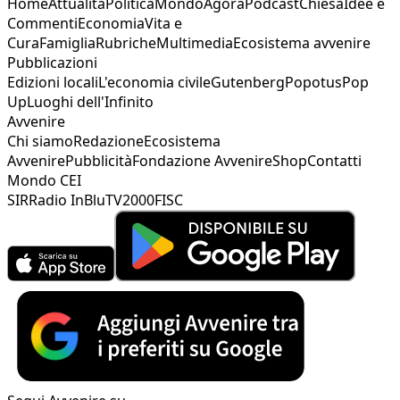
Home
Attualità
Politica
Mondo
Agorà
Podcast
Chiesa
Idee e
Commenti
Economia
Vita e
Cura
Famiglia
Rubriche
Multimedia
Ecosistema avvenire
Pubblicazioni
Edizioni locali
L'economia civile
Gutenberg
Popotus
Pop
Up
Luoghi dell'Infinito
Avvenire
Chi siamo
Redazione
Ecosistema
Avvenire
Pubblicità
Fondazione Avvenire
Shop
Contatti
Mondo CEI
SIR
Radio InBlu
TV2000
FISC