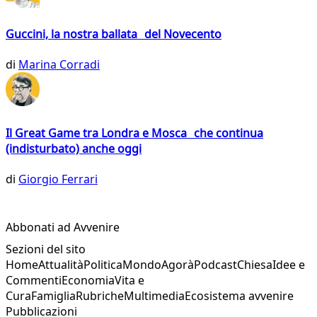
Guccini, la nostra ballata del Novecento
di
Marina Corradi
Il Great Game tra Londra e Mosca che continua
(indisturbato) anche oggi
di
Giorgio Ferrari
Abbonati ad Avvenire
Sezioni del sito
Home
Attualità
Politica
Mondo
Agorà
Podcast
Chiesa
Idee e
Commenti
Economia
Vita e
Cura
Famiglia
Rubriche
Multimedia
Ecosistema avvenire
Pubblicazioni