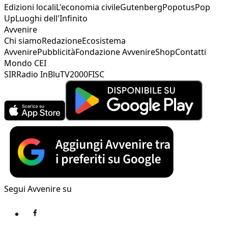
Edizioni locali
L'economia civile
Gutenberg
Popotus
Pop
Up
Luoghi dell'Infinito
Avvenire
Chi siamo
Redazione
Ecosistema
Avvenire
Pubblicità
Fondazione Avvenire
Shop
Contatti
Mondo CEI
SIR
Radio InBlu
TV2000
FISC
Segui Avvenire su