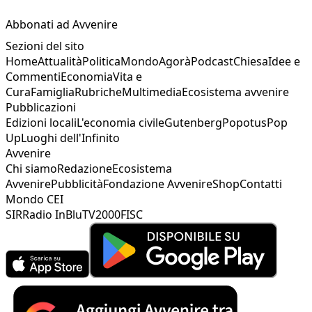
Abbonati ad Avvenire
Sezioni del sito
Home
Attualità
Politica
Mondo
Agorà
Podcast
Chiesa
Idee e
Commenti
Economia
Vita e
Cura
Famiglia
Rubriche
Multimedia
Ecosistema avvenire
Pubblicazioni
Edizioni locali
L'economia civile
Gutenberg
Popotus
Pop
Up
Luoghi dell'Infinito
Avvenire
Chi siamo
Redazione
Ecosistema
Avvenire
Pubblicità
Fondazione Avvenire
Shop
Contatti
Mondo CEI
SIR
Radio InBlu
TV2000
FISC