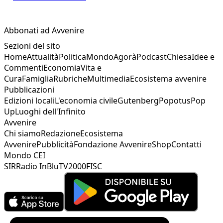
Abbonati ad Avvenire
Sezioni del sito
Home
Attualità
Politica
Mondo
Agorà
Podcast
Chiesa
Idee e
Commenti
Economia
Vita e
Cura
Famiglia
Rubriche
Multimedia
Ecosistema avvenire
Pubblicazioni
Edizioni locali
L'economia civile
Gutenberg
Popotus
Pop
Up
Luoghi dell'Infinito
Avvenire
Chi siamo
Redazione
Ecosistema
Avvenire
Pubblicità
Fondazione Avvenire
Shop
Contatti
Mondo CEI
SIR
Radio InBlu
TV2000
FISC