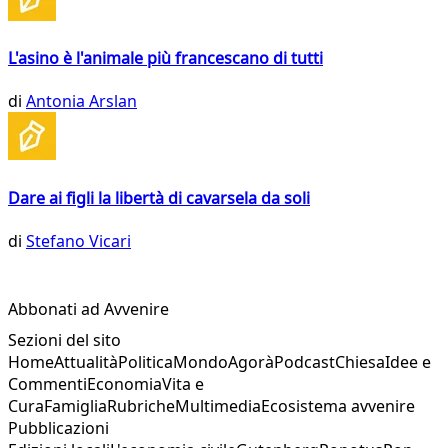
L'asino è l'animale più francescano di tutti
di
Antonia Arslan
Dare ai figli la libertà di cavarsela da soli
di
Stefano Vicari
Abbonati ad Avvenire
Sezioni del sito
Home
Attualità
Politica
Mondo
Agorà
Podcast
Chiesa
Idee e
Commenti
Economia
Vita e
Cura
Famiglia
Rubriche
Multimedia
Ecosistema avvenire
Pubblicazioni