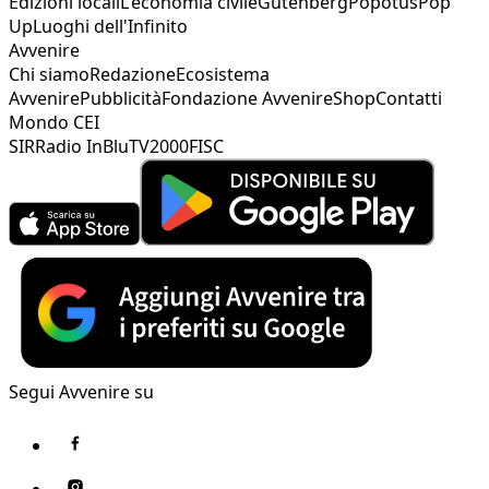
Edizioni locali
L'economia civile
Gutenberg
Popotus
Pop
Up
Luoghi dell'Infinito
Avvenire
Chi siamo
Redazione
Ecosistema
Avvenire
Pubblicità
Fondazione Avvenire
Shop
Contatti
Mondo CEI
SIR
Radio InBlu
TV2000
FISC
Segui Avvenire su