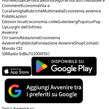
Home
Attualità
Politica
Mondo
Agorà
Podcast
Chiesa
Idee e
Commenti
Economia
Vita e
Cura
Famiglia
Rubriche
Multimedia
Ecosistema avvenire
Pubblicazioni
Edizioni locali
L'economia civile
Gutenberg
Popotus
Pop
Up
Luoghi dell'Infinito
Avvenire
Chi siamo
Redazione
Ecosistema
Avvenire
Pubblicità
Fondazione Avvenire
Shop
Contatti
Mondo CEI
SIR
Radio InBlu
TV2000
FISC
Segui Avvenire su