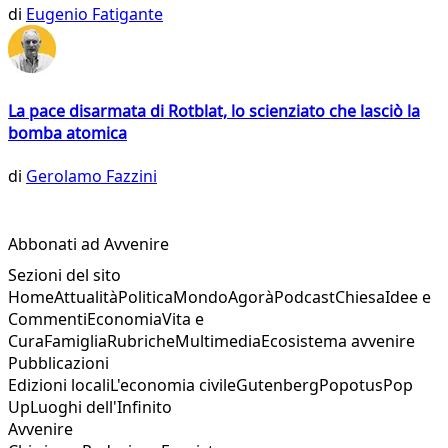
di
Eugenio Fatigante
La pace disarmata di Rotblat, lo scienziato che lasciò la
bomba atomica
di
Gerolamo Fazzini
Abbonati ad Avvenire
Sezioni del sito
Home
Attualità
Politica
Mondo
Agorà
Podcast
Chiesa
Idee e
Commenti
Economia
Vita e
Cura
Famiglia
Rubriche
Multimedia
Ecosistema avvenire
Pubblicazioni
Edizioni locali
L'economia civile
Gutenberg
Popotus
Pop
Up
Luoghi dell'Infinito
Avvenire