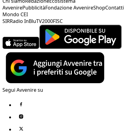
Chi siamo
Redazione
Ecosistema
Avvenire
Pubblicità
Fondazione Avvenire
Shop
Contatti
Mondo CEI
SIR
Radio InBlu
TV2000
FISC
Segui Avvenire su