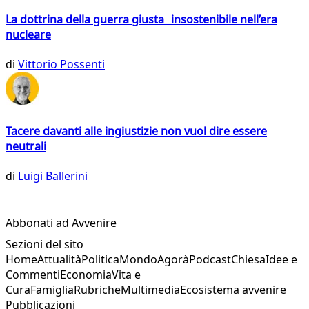
La dottrina della guerra giusta insostenibile nell’era
nucleare
di
Vittorio Possenti
Tacere davanti alle ingiustizie non vuol dire essere
neutrali
di
Luigi Ballerini
Abbonati ad Avvenire
Sezioni del sito
Home
Attualità
Politica
Mondo
Agorà
Podcast
Chiesa
Idee e
Commenti
Economia
Vita e
Cura
Famiglia
Rubriche
Multimedia
Ecosistema avvenire
Pubblicazioni