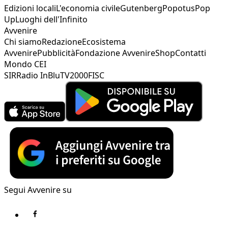
Edizioni locali
L'economia civile
Gutenberg
Popotus
Pop
Up
Luoghi dell'Infinito
Avvenire
Chi siamo
Redazione
Ecosistema
Avvenire
Pubblicità
Fondazione Avvenire
Shop
Contatti
Mondo CEI
SIR
Radio InBlu
TV2000
FISC
Segui Avvenire su