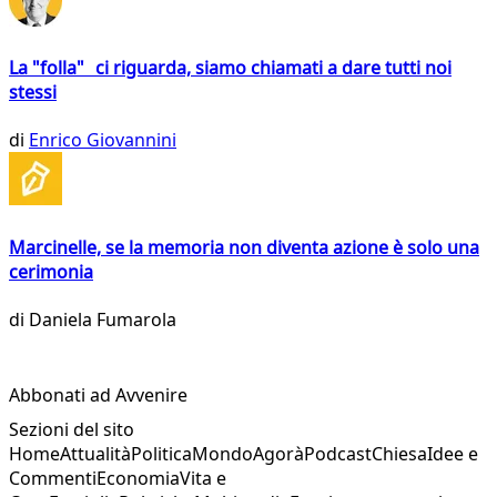
La "folla" ci riguarda, siamo chiamati a dare tutti noi
stessi
di
Enrico Giovannini
Marcinelle, se la memoria non diventa azione è solo una
cerimonia
di
Daniela Fumarola
Abbonati ad Avvenire
Sezioni del sito
Home
Attualità
Politica
Mondo
Agorà
Podcast
Chiesa
Idee e
Commenti
Economia
Vita e