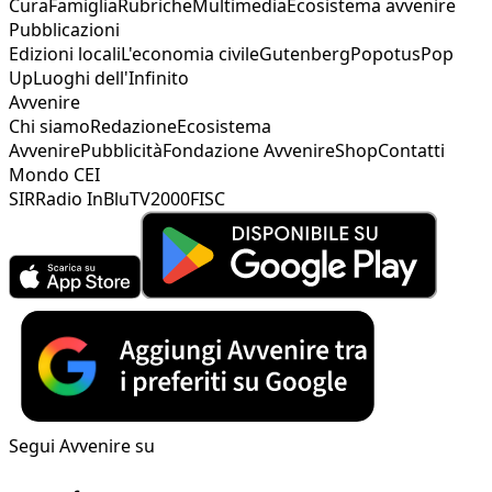
Cura
Famiglia
Rubriche
Multimedia
Ecosistema avvenire
Pubblicazioni
Edizioni locali
L'economia civile
Gutenberg
Popotus
Pop
Up
Luoghi dell'Infinito
Avvenire
Chi siamo
Redazione
Ecosistema
Avvenire
Pubblicità
Fondazione Avvenire
Shop
Contatti
Mondo CEI
SIR
Radio InBlu
TV2000
FISC
Segui Avvenire su