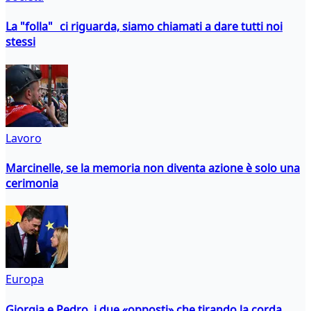
La "folla" ci riguarda, siamo chiamati a dare tutti noi
stessi
Lavoro
Marcinelle, se la memoria non diventa azione è solo una
cerimonia
Europa
Giorgia e Pedro, i due «opposti» che tirando la corda