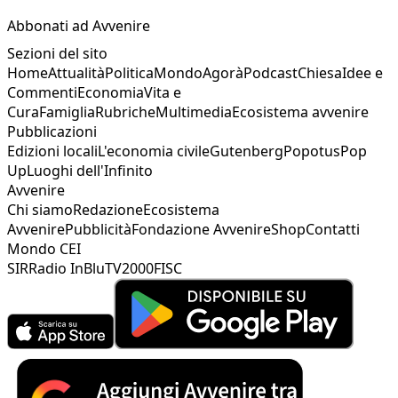
Abbonati ad Avvenire
Sezioni del sito
Home
Attualità
Politica
Mondo
Agorà
Podcast
Chiesa
Idee e
Commenti
Economia
Vita e
Cura
Famiglia
Rubriche
Multimedia
Ecosistema avvenire
Pubblicazioni
Edizioni locali
L'economia civile
Gutenberg
Popotus
Pop
Up
Luoghi dell'Infinito
Avvenire
Chi siamo
Redazione
Ecosistema
Avvenire
Pubblicità
Fondazione Avvenire
Shop
Contatti
Mondo CEI
SIR
Radio InBlu
TV2000
FISC