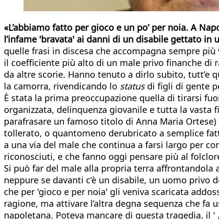
«L’abbiamo fatto per gioco e un po’ per noia. A Napol
l’infame 'bravata' ai danni di un disabile gettato in 
quelle frasi in discesa che accompagna sempre più 
il coefficiente più alto di un male privo finanche d
da altre scorie. Hanno tenuto a dirlo subito, tutt’
la camorra, rivendicando lo
status
di figli di gente p
È stata la prima preoccupazione quella di tirarsi fuor
organizzata, delinquenza giovanile e tutta la vasta fi
parafrasare un famoso titolo di Anna Maria Ortese) 
tollerato, o quantomeno derubricato a semplice fatto
a una via del male che continua a farsi largo per c
riconosciuti, e che fanno oggi pensare più al folclor
Si può far del male alla propria terra affrontandol
neppure se davanti c’è un disabile, un uomo privo de
che per 'gioco e per noia' gli veniva scaricata addo
ragione, ma attivare l’altra degna sequenza che fa 
napoletana. Poteva mancare di questa tragedia, il '