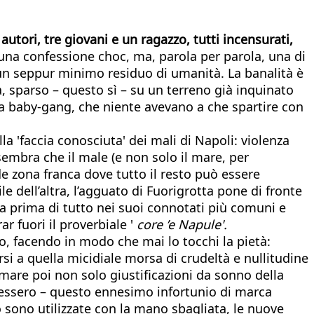
autori, tre giovani e un ragazzo, tutti incensurati,
na confessione choc, ma, parola per parola, una di
 un seppur minimo residuo di umanità. La banalità è
a, sparso – questo sì – su un terreno già inquinato
na baby-gang, che niente avevano a che spartire con
la 'faccia conosciuta' dei mali di Napoli: violenza
 sembra che il male (e non solo il mare, per
e zona franca dove tutto il resto può essere
 dell’altra, l’agguato di Fuorigrotta pone di fronte
ta prima di tutto nei suoi connotati più comuni e
r fuori il proverbiale '
core ’e Napule'.
o, facendo in modo che mai lo tocchi la pietà:
si a quella micidiale morsa di crudeltà e nullitudine
amare poi non solo giustificazioni da sonno della
stessero – questo ennesimo infortunio di marca
sono utilizzate con la mano sbagliata, le nuove