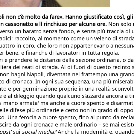
i non c’è molto da fare». Hanno giustificato così, gli 
un cassonetto e lì rinchiuso per alcune ore.
Non solo u
verso un baratro senza fondo, e senza più traccia di
i radici; raccolto, al momento come un veleno di strad
e quattro in coro, che loro non appartenevano a nessu
er bene, e finanche di lavoratori in tutta regola.
i e prendere le distanze dalla sezione ordinaria, o dal
liera dei reati di strada. Al di fuori di questo recinto
non bagni Napoli, diventata nel frattempo una grand
 di cronaca. In ogni sua sequenza, una più miserabile
onto e per germinazione proprie in una realtà sconvol
e e al dileggio quando qualcuno s’azzarda ancora a tira
a a 'mano armata' ma anche a cuore spento e disarmat
lle difese più ordinarie e certo non in grado di oppor
sso. Una ferocia a cuore spento, fino al punto da recl
uscire da ogni cronaca e male ordinario – se mai esi
post'
sui
social media?
Anche la modernità e, quando 