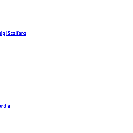
igi Scalfaro
ardia