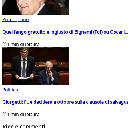
Primo piano
Quel fango gratuito e ingiusto di Bignami (FdI) su Oscar Lu
1 min di lettura
Politica
Giorgetti: l'Ue deciderà a ottobre sulla clausola di salvagu
1 min di lettura
Idee e commenti