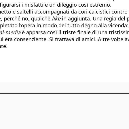
igurarsi i misfatti e un dileggio così estremo.
sonetto e saltelli accompagnati da cori calcistici cont
i e, perché no, qualche
like
in aggiunta. Una regia del p
mpletato l’opera in modo del tutto degno alla vicenda: 
al-media
è apparsa così il triste finale di una tristiss
 lui era consenziente. Si trattava di amici. Altre vol
nte.