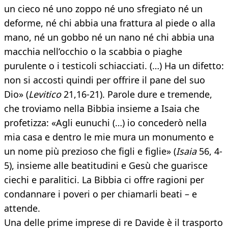
un cieco né uno zoppo né uno sfregiato né un
deforme, né chi abbia una frattura al piede o alla
mano, né un gobbo né un nano né chi abbia una
macchia nell’occhio o la scabbia o piaghe
purulente o i testicoli schiacciati. (…) Ha un difetto:
non si accosti quindi per offrire il pane del suo
Dio» (
Levitico
21,16-21). Parole dure e tremende,
che troviamo nella Bibbia insieme a Isaia che
profetizza: «Agli eunuchi (…) io concederò nella
mia casa e dentro le mie mura un monumento e
un nome più prezioso che figli e figlie» (
Isaia
56, 4-
5), insieme alle beatitudini e Gesù che guarisce
ciechi e paralitici. La Bibbia ci offre ragioni per
condannare i poveri o per chiamarli beati – e
attende.
Una delle prime imprese di re Davide è il trasporto