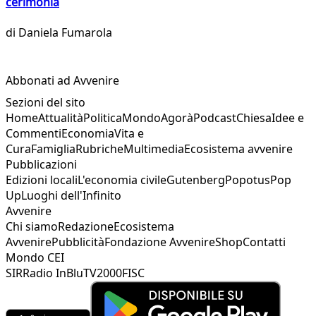
cerimonia
di
Daniela Fumarola
Abbonati ad Avvenire
Sezioni del sito
Home
Attualità
Politica
Mondo
Agorà
Podcast
Chiesa
Idee e
Commenti
Economia
Vita e
Cura
Famiglia
Rubriche
Multimedia
Ecosistema avvenire
Pubblicazioni
Edizioni locali
L'economia civile
Gutenberg
Popotus
Pop
Up
Luoghi dell'Infinito
Avvenire
Chi siamo
Redazione
Ecosistema
Avvenire
Pubblicità
Fondazione Avvenire
Shop
Contatti
Mondo CEI
SIR
Radio InBlu
TV2000
FISC