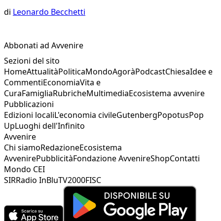
di
Leonardo Becchetti
Abbonati ad Avvenire
Sezioni del sito
Home
Attualità
Politica
Mondo
Agorà
Podcast
Chiesa
Idee e
Commenti
Economia
Vita e
Cura
Famiglia
Rubriche
Multimedia
Ecosistema avvenire
Pubblicazioni
Edizioni locali
L'economia civile
Gutenberg
Popotus
Pop
Up
Luoghi dell'Infinito
Avvenire
Chi siamo
Redazione
Ecosistema
Avvenire
Pubblicità
Fondazione Avvenire
Shop
Contatti
Mondo CEI
SIR
Radio InBlu
TV2000
FISC