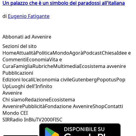
Un palazzo che è un simbolo dei paradossi all'italiana
di
Eugenio Fatigante
Abbonati ad Avvenire
Sezioni del sito
Home
Attualità
Politica
Mondo
Agorà
Podcast
Chiesa
Idee e
Commenti
Economia
Vita e
Cura
Famiglia
Rubriche
Multimedia
Ecosistema avvenire
Pubblicazioni
Edizioni locali
L'economia civile
Gutenberg
Popotus
Pop
Up
Luoghi dell'Infinito
Avvenire
Chi siamo
Redazione
Ecosistema
Avvenire
Pubblicità
Fondazione Avvenire
Shop
Contatti
Mondo CEI
SIR
Radio InBlu
TV2000
FISC