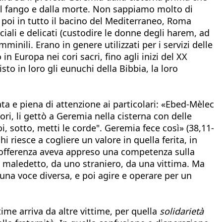
al fango e dalla morte. Non sappiamo molto di
 poi in tutto il bacino del Mediterraneo, Roma
iali e delicati (custodire le donne degli harem, ad
nili. Erano in genere utilizzati per i servizi delle
in Europa nei cori sacri, fino agli inizi del XX
isto in loro gli eunuchi della Bibbia, la loro
ata e piena di attenzione ai particolari: «Ebed-Mèlec
ori, li gettò a Geremia nella cisterna con delle
oi, sotto, metti le corde". Geremia fece così» (38,11-
riesce a cogliere un valore in quella ferita, in
 sofferenza aveva appreso una competenza sulla
un maledetto, da uno straniero, da una vittima. Ma
una voce diversa, e poi agire e operare per un
ittime arriva da altre vittime, per quella
solidarietà