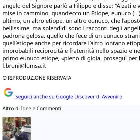
angelo del Signore parlò a Filippo e disse: "Àlzati e
mise in cammino, quand’ecco un Etìope, eunuco (...) 
ultimo, un altro etiope, un altro eunuco, che l’apost
bellissime, ma splendidi sono i racconti degli angel
padrona gelosa, quello che fece di un eunuco strani
quell’etiope anche per ricordare l’altro lontano eti
improbabili reciprocità e fraternità nello spazio e
primo eunuco etiope, «pieno di gioia, proseguì per l
l.bruni@lumsa.it
© RIPRODUZIONE RISERVATA
Seguici anche su Google Discover di Avvenire
Altro di Idee e Commenti