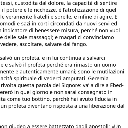
tessi, custodita dal dolore, la capacità di sentire
l potere e le ricchezze, è l’atrofizzazione di quel
veramente fratelli e sorelle, e infine di agire. E
odi e sazi in corti circondati da nuovi servi ed
 indicatore di benessere misura, perché non vuol
 e delle sale massaggi; e magari ci convinciamo
vedere, ascoltare, salvare dal fango.
alvò un profeta, e in lui continua a salvarci
de e salvò il profeta perché era rimasto un uomo
ramente e autenticamente umani; sono le mutilazioni
pacità spirituale di vederci amputati. Geremia
rivolta questa parola del Signore: va’ a dire a Ebed-
libererò in quel giorno e non sarai consegnato in
vita come tuo bottino, perché hai avuto fiducia in
i un profeta diventano risposta a una liberazione dal
 non giudeo a essere battezzato dagli apostoli: «Un