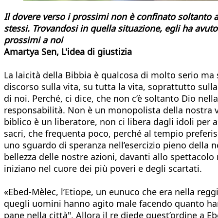
Il dovere verso i prossimi non è confinato soltanto a 
stessi. Trovandosi in quella situazione, egli ha a
prossimi a noi
Amartya Sen, L'idea di giustizia
La laicità della Bibbia è qualcosa di molto serio ma 
discorso sulla vita, su tutta la vita, soprattutto sul
di noi. Perché, ci dice, che non c’è soltanto Dio nella v
responsabilità. Non è un monopolista della nostra vi
biblico è un liberatore, non ci libera dagli idoli per
sacri, che frequenta poco, perché al tempio preferis
uno sguardo di speranza nell’esercizio pieno della n
bellezza delle nostre azioni, davanti allo spettacolo 
iniziano nel cuore dei più poveri e degli scartati.
«Ebed-Mèlec, l’Etiope, un eunuco che era nella reggia
quegli uomini hanno agito male facendo quanto hanno
pane nella città". Allora il re diede quest’ordine a E