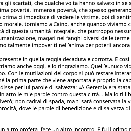
a gli scartati, che qualche volta hanno salvato in se s
a prima povertà, immensa povertà, che spesso generano i
ma ci impedisce di vedere le vittime, poi di sentirle 
o morale, torniamo a Caino, anche quando viviamo com
à di questa umanità integrale, che purtroppo nessun
umanizzazione, magari nei fanghi diversi delle terme
amo talmente impoveriti nell’anima per poterli ancora 
presente in quella reggia decaduta e corrotta. E così s
ntriamo anche oggi, e lo ringraziamo. Quell’eunuco vi
rpo. Con le mutilazioni del corpo si può restare inte
hé la prima parte che viene asportata è proprio la ca
isse per lui parole di salvezza: «A Geremia era stata 
 in atto le mie parole contro questa città... Ma io ti 
alverò; non cadrai di spada, ma ti sarà conservata la 
rocità, dove le parole di benedizione e di salvezza d
n altro profeta, fece un altro incontro. E fu il primo