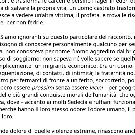
li, e trasforma le carceri e persino i lager in eden de
i salvare la propria vita, un uomo castrato trasforma
sce a vedere un’altra vittima, il profeta, e trova le r
, per non ferirle.
 Siamo ignoranti su questo particolare del racconto,
è bisogno di conoscere personalmente qualcuno per s
mia, non conosceva per nome l’uomo aggredito dai bri
di soggiorno; non sapeva né volle sapere se quell’u
"semplicemente" un migrante economico. Era un uomo, 
 frequentazione, di contatti, di intimità; la fraternità
ro per fermarci di fronte a un ferito, soccorrerlo, por
eppero essere
prossimi
senza essere
vicini
– per geograf
delle più grandi conquiste morali dell’umanità, che o
a, dove – accanto ai molti Sedecìa e ruffiani funziona
 perché hanno il loro stesso odore: l’odore umano, il 
 loro.
nde dolore di quelle violenze estreme, rinascono anche