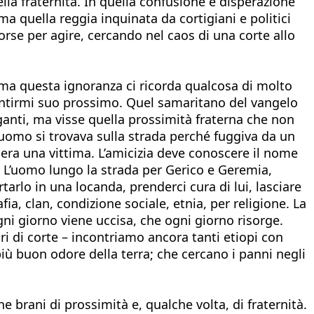
lla fraternità. In quella confusione e disperazione
 quella reggia inquinata da cortigiani e politici
isorse per agire, cercando nel caos di una corte allo
 ma questa ignoranza ci ricorda qualcosa di molto
entirmi suo prossimo. Quel samaritano del vangelo
ganti, ma visse quella prossimità fraterna che non
omo si trovava sulla strada perché fuggiva da un
era una vittima. L’amicizia deve conoscere il nome
 no. L’uomo lungo la strada per Gerico e Geremia,
tarlo in una locanda, prenderci cura di lui, lasciare
ia, clan, condizione sociale, etnia, per religione. La
gni giorno viene uccisa, che ogni giorno risorge.
ri di corte – incontriamo ancora tanti etiopi con
più buon odore della terra; che cercano i panni negli
 brani di prossimità e, qualche volta, di fraternità.