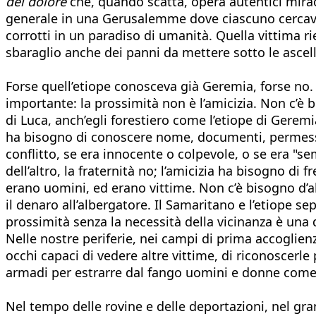
del dolore
che, quando scatta, opera autentici miraco
generale in una Gerusalemme dove ciascuno cercava d
corrotti in un paradiso di umanità. Quella vittima rie
sbaraglio anche dei panni da mettere sotto le ascelle
Forse quell’etiope conosceva già Geremia, forse no.
importante: la prossimità non è l’amicizia. Non c’
di Luca, anch’egli forestiero come l’etiope di Gere
ha bisogno di conoscere nome, documenti, permesso 
conflitto, se era innocente o colpevole, o se era 
dell’altro, la fraternità no; l’amicizia ha bisogno di
erano uomini, ed erano vittime. Non c’è bisogno d’alt
il denaro all’albergatore. Il Samaritano e l’etiope s
prossimità senza la necessità della vicinanza è una 
Nelle nostre periferie, nei campi di prima accoglienz
occhi capaci di vedere altre vittime, di riconoscerle
armadi per estrarre dal fango uomini e donne come
Nel tempo delle rovine e delle deportazioni, nel gra