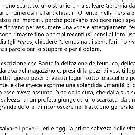
 – uno scartato, uno straniero – a salvare Geremia d
o numerosi nell’antichità, in Oriente, nella Persia e
stosi nei mercati, perché potevano svolgere ruoli spec
e finivano per assumere una voce e atteggiamenti femmi
sono rimaste fino a tempi recenti (si pensi al loro uso 
ia (gli
Hijras
) chiedere l’elemosina ai semafori: ho riv
za parole per lo stupore e per il dolore.
escrizione che Baruc fa dell’azione dell’eunuco, delic
aroba del magazzino e, presi di là pezzi di vestiti log
titi questi pezzi di vestiti logori sotto le ascelle e p
te, e che invece esprime una splendida umanità di chi 
 esse aveva assunto l’arte della cura, che dalla sua
la salvezza di un profeta giunge da uno scartato, da 
grande dolore, di riconoscere nel frastuono generale 
a salvare i poveri. Ieri e oggi la prima salvezza delle v