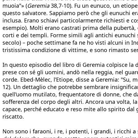
muoia"» (
Geremia
38,7-10). Fu un eunuco, un etiope
questo salvatore. Sappiamo però che gli eunuchi eran
inclusa. Erano schiavi particolarmente richiesti e co
esempio). Molti erano castrati prima della pubertà, 
corti e dei templi. Forme simili agli antichi eunuchi 
secolo) – poche settimane fa ne ho visti alcuni in Ind
tristissima condizione di vittime, e sono rimasto sen
In questo episodio del libro di Geremia colpisce la d
prese con sé gli uomini, andò nella reggia, nel guard
corde. Ebed-Mèlec, l’Etiope, disse a Geremia: "Su, met
12). Un dettaglio che potrebbe sembrare insignifican
quell’uomo mutilato, frequentatore di donne, che da
sofferenza del corpo degli altri. Ancora una volta, 
capace, perché educato e reso mite allo spirito dal 
riscatto.
Non sono i faraoni, i re, i potenti, i grandi, i ricchi 