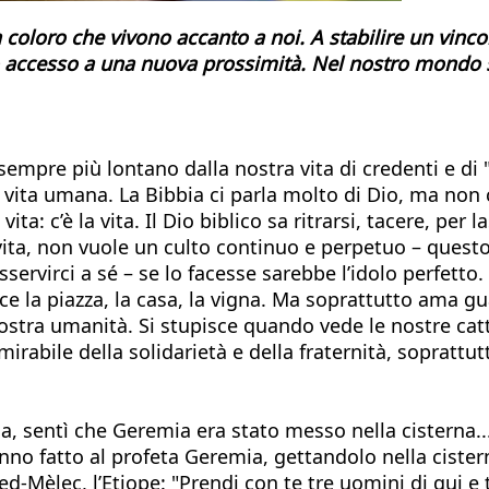
coloro che vivono accanto a noi. A stabilire un vincolo 
vuto accesso a una nuova prossimità. Nel nostro mond
sempre più lontano dalla nostra vita di credenti e di 
la vita umana. La Bibbia ci parla molto di Dio, ma non 
ita: c’è la vita. Il Dio biblico sa ritrarsi, tacere, per 
ta, non vuole un culto continuo e perpetuo – questo l
 asservirci a sé – se lo facesse sarebbe l’idolo perfett
ce la piazza, la casa, la vigna. Ma soprattutto ama gu
ostra umanità. Si stupisce quando vede le nostre catti
mirabile della solidarietà e della fraternità, soprattu
, sentì che Geremia era stato messo nella cisterna... 
 fatto al profeta Geremia, gettandolo nella cisterna
bed-Mèlec, l’Etiope: "Prendi con te tre uomini di qui e