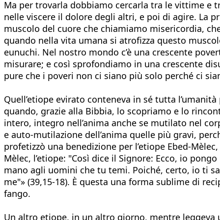
Ma per trovarla dobbiamo cercarla tra le vittime e tr
nelle viscere il dolore degli altri, e poi di agire. L
muscolo del cuore che chiamiamo misericordia, che pri
quando nella vita umana si atrofizza questo muscol
eunuchi. Nel nostro mondo c’è una crescente povert
misurare; e così sprofondiamo in una crescente dis
pure che i poveri non ci siano più solo perché ci si
Quell’etiope evirato conteneva in sé tutta l’umanità 
quando, grazie alla Bibbia, lo scopriamo e lo rinco
intero, integro nell’anima anche se mutilato nel co
e auto-mutilazione dell’anima quelle più gravi, perc
profetizzò una benedizione per l’etiope Ebed-Mèlec, d
Mèlec, l’etiope: "Così dice il Signore: Ecco, io pongo
mano agli uomini che tu temi. Poiché, certo, io ti s
me"» (39,15-18). È questa una forma sublime di recip
fango.
Un altro etiope, in un altro giorno, mentre leggeva u