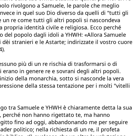
popolo rivolgono a Samuele, le parole che meglio
nvece in quel suo Dio diverso da quelli di "tutti gli
 un re come tutti gli altri popoli si nascondeva
a propria identità civile e religiosa. Ecco perché
rno del popolo dagli idoli a YHWH: «Allora Samuele
dèi stranieri e le Astarte; indirizzate il vostro cuore
4).
essuno più di un re rischia di trasformarsi o di
i erano in genere re e sovrani degli altri popoli.
l’inizio della monarchia, sotto si nasconde la vera
essione della stessa tentazione per i molti "vitelli
alogo tra Samuele e YHWH è chiaramente detta la sua
no, perché non hanno rigettato te, ma hanno
ll’Egitto fino ad oggi, abbandonando me per seguire
er politico; nella richiesta di un re, il profeta