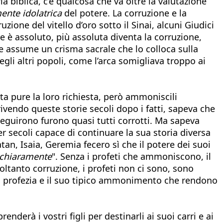
a biblica, c’è qualcosa che va oltre la valutazione
ente idolatrica
del potere. La corruzione e la
ione del vitello d’oro sotto il Sinai, alcuni Giudici
ere è assoluto, più assoluta diventa la corruzione,
 assume un crisma sacrale che lo colloca sulla
gli altri popoli, come l’arca somigliava troppo ai
ta pure la loro richiesta, però ammoniscili
crivendo queste storie secoli dopo i fatti, sapeva che
sseguirono furono quasi tutti corrotti. Ma sapeva
r secoli capace di continuare la sua storia diversa
tan, Isaia, Geremia fecero sì che il potere dei suoi
 chiaramente
". Senza i profeti che ammoniscono, il
soltanto corruzione, i profeti non ci sono, sono
 È la profezia e il suo tipico ammonimento che rendono
derà i vostri figli per destinarli ai suoi carri e ai