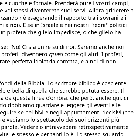
re e cuoche e fornaie. Prenderà pure i vostri campi,
 e voi stessi diventerete suoi servi. Allora griderete a
rzando né esagerando il rapporto tra i sovrani e i
 a noi). E se in Israele e nei nostri "regni" politici
un profeta che glielo impedisce, o che glielo ha
e: "No! Ci sia un re su di noi. Saremo anche noi
i profeti, divennero
quasi
come gli altri. I profeti,
are perfetta idolatria corrotta, e a noi di non
fondi della Bibbia. Lo scrittore biblico è cosciente
e e bella di quella che sarebbe potuta essere. Il
ata da questa linea d’ombra, che però, anche qui, ci
arlo dobbiamo guardare e leggere gli eventi e le
seguire se nei bivi e negli appuntamenti decisivi (che
e e vediamo lo spettacolo dei suoi orizzonti più
 parole. Vedere o intravvedere retrospettivamente
ita, e spesso e per tanti lo è. Lo stesso sguardo