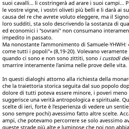
suoi cavalli… li costringerà ad arare i suoi campi...
le vostre vigne, i vostri oliveti più belli e li darà a
causa del re che avrete voluto eleggere, ma il Signo
loro sudditi, sta solo descrivendo la sostanza di quant
ed economici i "sovrani" non consumano interamente i
impedito in passato.
Ma nonostante l’ammonimento di Samuele-YHWH: «Il p
come tutti i popoli"» (8,19-20). Volevano veramente d
quando ci sono e non sono zittiti, sono
i custodi de
smarrire interamente l’anima nelle prove delle vita.
In questi dialoghi attorno alla richiesta della monarc
che la traiettoria storica seguita dal suo popolo do
dolore di tutti poteva essere minore, i poveri meno u
suggerisce una verità antropologica e spirituale. Qu
scelte di ieri, forte è l’esperienza di vedere un sen
sono sempre pochi) avessimo fatto altre scelte. Acca
ampi, che potevamo percorrere se solo avessimo avu
queste strade più alte e luminose che noi non abbia