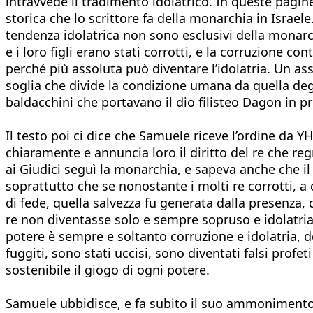
intravvede il tradimento idolatrico. In queste pagine
storica che lo scrittore fa della monarchia in Israe
tendenza idolatrica non sono esclusivi della monarchi
e i loro figli erano stati corrotti, e la corruzione c
perché più assoluta può diventare l’idolatria. Un asso
soglia che divide la condizione umana da quella degl
baldacchini che portavano il dio filisteo Dagon in p
Il testo poi ci dice che Samuele riceve l’ordine da Y
chiaramente e annuncia loro il diritto del re che regn
ai Giudici seguì la monarchia, e sapeva anche che il 
soprattutto che se nonostante i molti re corrotti, a
di fede, quella salvezza fu generata dalla presenza, 
re non diventasse solo e sempre sopruso e idolatria:
potere è sempre e soltanto corruzione e idolatria, de
fuggiti, sono stati uccisi, sono diventati falsi prof
sostenibile il giogo di ogni potere.
Samuele ubbidisce, e fa subito il suo ammonimento: «Qu