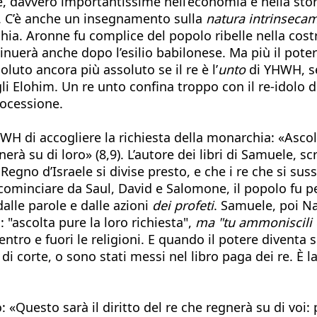
, davvero importantissime nell’economia e nella stori
le. C’è anche un insegnamento sulla
natura intrinsecam
a. Aronne fu complice del popolo ribelle nella costruz
ontinuerà anche dopo l’esilio babilonese. Ma più il pot
luto ancora più assoluto se il re è l’
unto
di YHWH, se
i Elohim. Un re unto confina troppo con il re-idolo de
rocessione.
HWH di accogliere la richiesta della monarchia: «Ascol
erà su di loro» (8,9). L’autore dei libri di Samuele, s
Regno d’Israele si divise presto, e che i re che si su
 cominciare da Saul, David e Salomone, il popolo fu pe
dalle parole e dalle azioni
dei profeti
. Samuele, poi Na
 "ascolta pure la loro richiesta",
ma "tu ammoniscili
ntro e fuori le religioni. E quando il potere diventa 
eti di corte, o sono stati messi nel libro paga dei re.
esto sarà il diritto del re che regnerà su di voi: pren