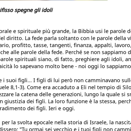
fisso spegne gli idoli
le e spirituale più grande, la Bibbia usi le parole de
el diritto. La fede parla soltanto con le parole della v
lario, profitto, tasse, tangenti, finanza, appalti, lavo
anche alle parole della fede. Perché se non sappiamo di
 parole spirituali siano, di fatto, preghiere agli idol
 laicità lo sapevano molto bene - noi oggi lo sappi
 i suoi figli... I figli di lui però non camminavano s
uele 8,1-3). Come era accaduto a Eli nel tempio di Sil
zzare la catena delle generazioni, lungo la quale si s
giustizia dei figli. La loro funzione è la stessa, perché 
radimento dei figli. Ieri e oggi.
 per la svolta epocale nella storia di Israele, la nasci
issero: "Tu ormai sei vecchio e i tuoi figli non cammi