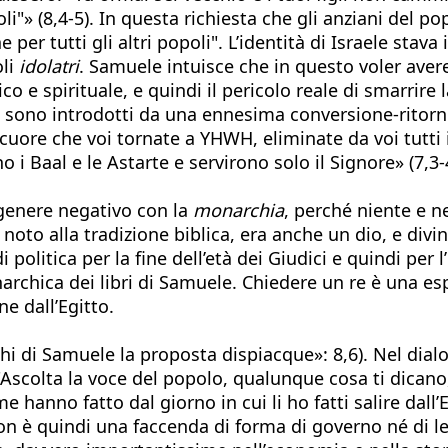
li"» (8,4-5). In questa richiesta che gli anziani del 
r tutti gli altri popoli". L’identità di Israele stava i
oli
idolatri
. Samuele intuisce che in questo voler avere
o e spirituale, e quindi il pericolo reale di smarrire l
hica sono introdotti da una ennesima conversione-rito
 cuore che voi tornate a YHWH, eliminate da voi tutti i 
o i Baal e le Astarte e servirono solo il Signore» (7,3-
 genere negativo con la
monarchia
, perché niente e n
 noto alla tradizione biblica, era anche un dio, e divin
 politica per la fine dell’età dei Giudici e quindi per 
rchica dei libri di Samuele. Chiedere un re è una espr
e dall’Egitto.
cchi di Samuele la proposta dispiacque»: 8,6). Nel di
: "Ascolta la voce del popolo, qualunque cosa ti dica
me hanno fatto dal giorno in cui li ho fatti salire da
on è quindi una faccenda di forma di governo né di lead