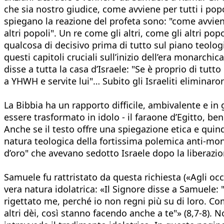
che sia nostro giudice, come avviene per tutti i popo
spiegano la reazione del profeta sono: "come avviene pe
altri popoli". Un re come gli altri, come gli altri pop
qualcosa di decisivo prima di tutto sul piano teologic
questi capitoli cruciali sull’inizio dell’era monarc
disse a tutta la casa d’Israele: "Se è proprio di tutto
a YHWH e servite lui"… Subito gli Israeliti eliminaron
La Bibbia ha un rapporto difficile, ambivalente e in
essere trasformato in idolo - il faraone d’Egitto, ben
Anche se il testo offre una spiegazione etica e quindi
natura teologica della fortissima polemica anti-mona
d’oro" che avevano sedotto Israele dopo la liberazion
Samuele fu rattristato da questa richiesta («Agli o
vera natura idolatrica: «Il Signore disse a Samuele
rigettato me, perché io non regni più su di loro. Co
altri dèi, così stanno facendo anche a te"» (8,7-8). N