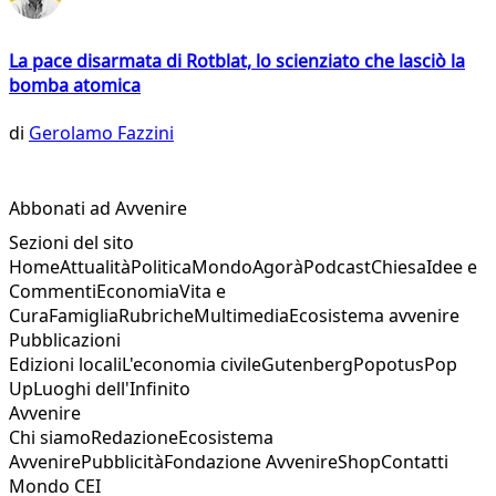
La pace disarmata di Rotblat, lo scienziato che lasciò la
bomba atomica
di
Gerolamo Fazzini
Abbonati ad Avvenire
Sezioni del sito
Home
Attualità
Politica
Mondo
Agorà
Podcast
Chiesa
Idee e
Commenti
Economia
Vita e
Cura
Famiglia
Rubriche
Multimedia
Ecosistema avvenire
Pubblicazioni
Edizioni locali
L'economia civile
Gutenberg
Popotus
Pop
Up
Luoghi dell'Infinito
Avvenire
Chi siamo
Redazione
Ecosistema
Avvenire
Pubblicità
Fondazione Avvenire
Shop
Contatti
Mondo CEI