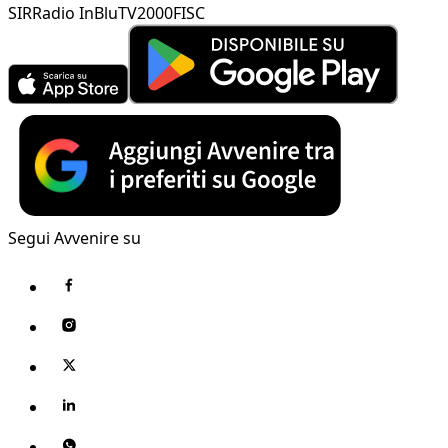
SIR
Radio InBlu
TV2000
FISC
Segui Avvenire su