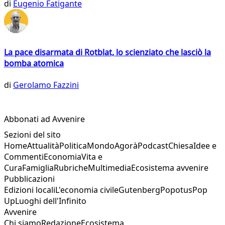
di
Eugenio Fatigante
La pace disarmata di Rotblat, lo scienziato che lasciò la
bomba atomica
di
Gerolamo Fazzini
Abbonati ad Avvenire
Sezioni del sito
Home
Attualità
Politica
Mondo
Agorà
Podcast
Chiesa
Idee e
Commenti
Economia
Vita e
Cura
Famiglia
Rubriche
Multimedia
Ecosistema avvenire
Pubblicazioni
Edizioni locali
L'economia civile
Gutenberg
Popotus
Pop
Up
Luoghi dell'Infinito
Avvenire
Chi siamo
Redazione
Ecosistema