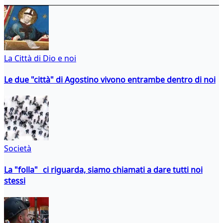
La Città di Dio e noi
Le due "città" di Agostino vivono entrambe dentro di noi
Società
La "folla" ci riguarda, siamo chiamati a dare tutti noi
stessi