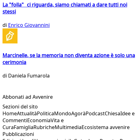
La "folla" ci riguarda, siamo chiamati a dare tutti noi
stessi
di
Enrico Giovannini
Marcinelle, se la memoria non diventa azione è solo una
cerimonia
di
Daniela Fumarola
Abbonati ad Avvenire
Sezioni del sito
Home
Attualità
Politica
Mondo
Agorà
Podcast
Chiesa
Idee e
Commenti
Economia
Vita e
Cura
Famiglia
Rubriche
Multimedia
Ecosistema avvenire
Pubblicazioni