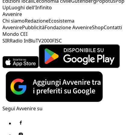
Edizioni locali
L'economia civile
Gutenberg
Popotus
Pop
Up
Luoghi dell'Infinito
Avvenire
Chi siamo
Redazione
Ecosistema
Avvenire
Pubblicità
Fondazione Avvenire
Shop
Contatti
Mondo CEI
SIR
Radio InBlu
TV2000
FISC
Segui Avvenire su