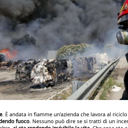
e
. È andata in fiamme un’azienda che lavora al riciclo 
ndendo fuoco
. Nessuno può dire se si tratti di un inc
altro,
ci sta rendendo invivibile la vita
. Che cosa sta 