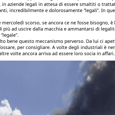
aziende legali in attesa di essere smaltiti o trattati.
ganti, incredibilmente e dolorosamente “legali”. In que
vere mercoledì scorso, se ancora ce ne fosse bisogno, è
ù ad uscire dalla macchia e ammantarsi di legalità. E
“legale”.
lto bene questo meccanismo perverso. Da lui ci apet
fossare, per consigliare. A volte degli industriali è ne
tre volte ancora arriva ad essere loro socia in affari.