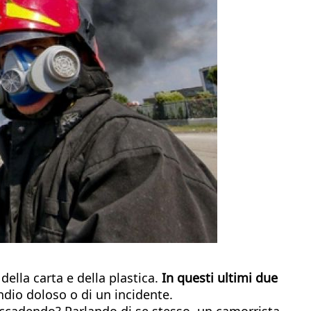
della carta e della plastica.
In questi ultimi due
endio doloso o di un incidente.
accadendo? Parlando di se stesso, un camorrista