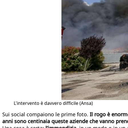
L'intervento è davvero difficile (Ansa)
Sui social compaiono le prime foto.
Il rogo è enorm
anni sono centinaia queste aziende che vanno pre
Una cosa è certa:
l’immondizia
, in un modo o in un 